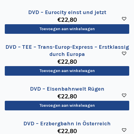
de
Wegwijzer
DVD – Eurocity einst und jetzt
NVBS
€
22
,80
Mijn
Toevoegen aan winkelwagen
NVBS
DVD – TEE – Trans-Europ-Express – Erstklassig
durch Europa
€
22
,80
Toevoegen aan winkelwagen
DVD – Eisenbahnwelt Rügen
€
22
,80
Toevoegen aan winkelwagen
DVD – Erzbergbahn in Österreich
€
22
,80