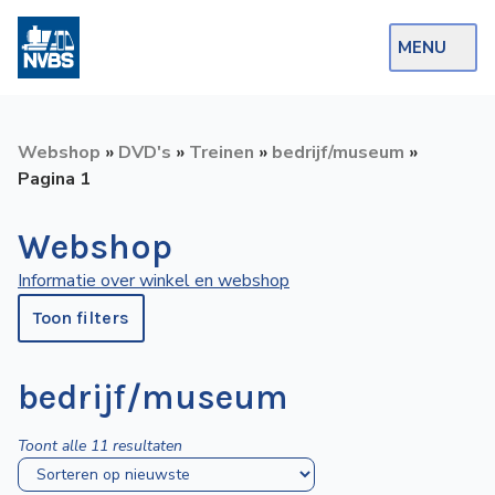
MENU
Webshop
Webshop
»
DVD's
»
Treinen
»
bedrijf/museum
»
Op de Rails
Pagina 1
NVBS Actueel
Webshop
Afdelingen
Informatie over winkel en webshop
Excursies
Toon filters
Actueel
bedrijf/museum
Ons
Gesorteerd
Toont alle 11 resultaten
aanbod
op
Over
nieuwste