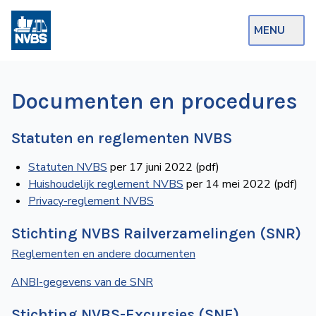
MENU
Webshop
Documenten en procedures
Op de Rails
Statuten en reglementen NVBS
NVBS Actueel
Statuten NVBS
per 17 juni 2022 (pdf)
Afdelingen
Huishoudelijk reglement NVBS
per 14 mei 2022 (pdf)
Excursies
Privacy-reglement NVBS
Actueel
Stichting NVBS Railverzamelingen (SNR)
Reglementen en andere docu­men­ten
Ons
ANBI-gegevens van de SNR
aanbod
Over
Stichting NVBS-Excursies (SNE)