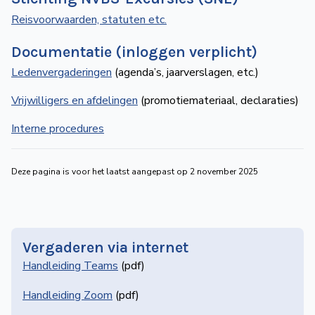
de
Reisvoorwaarden, statuten etc.
Wegwijzer
NVBS
Documentatie (inloggen verplicht)
Mijn
Ledenvergaderingen
(agenda’s, jaarverslagen, etc.)
NVBS
Vrijwilligers en afdelingen
(promotiemateriaal, declaraties)
Interne procedures
Deze pagina is voor het laatst aangepast op 2 november 2025
Vergaderen via internet
Handleiding Teams
(pdf)
Handleiding Zoom
(pdf)