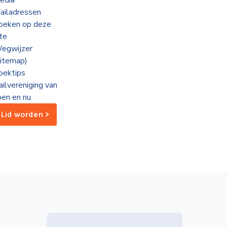
edia
ailadressen
oeken op deze
ite
egwijzer
sitemap)
oektips
ailvereniging van
oen en nu
Lid worden >