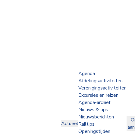
Webshop
Op de Rails
NVBS Actueel
Afdelingen
Agenda
Afdelingsactiviteiten
Excursies
Verenigingsactiviteiten
Excursies en reizen
Actueel
Agenda-archief
Nieuws & tips
Ons
Nieuwsberichten
O
aanbod
Actueel
Railtips
aa
Over
Openingstijden