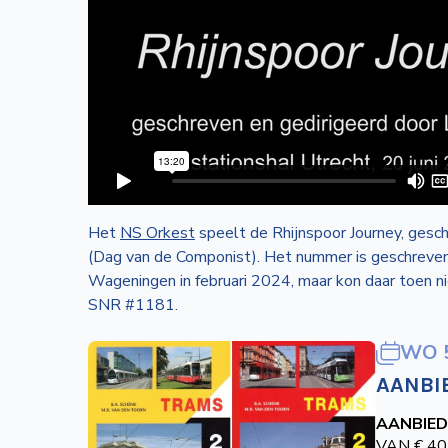
Het
NS Orkest
speelt de Rhijnspoor Journey, gesch
(Dag van de Componist). Het nummer is geschreven
Wageningen in februari 2024, maar kon daar toen n
SNR #1181.
WO 
AANBI
AANBIED
VAN € 40