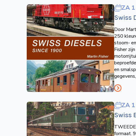
ZA 1
Swiss D
Door Marti
250 kleure
stoom- en 
Fisher zij
motorrijtu
beproefde
en smalspo
gegevens,
ZA 1
Swiss E
TWEEDE DR
formaat. 9