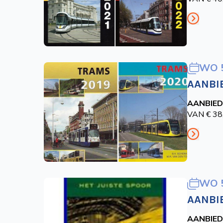
WO 
AANBI
AANBIED
VAN € 38
WO 
AANBI
AANBIED