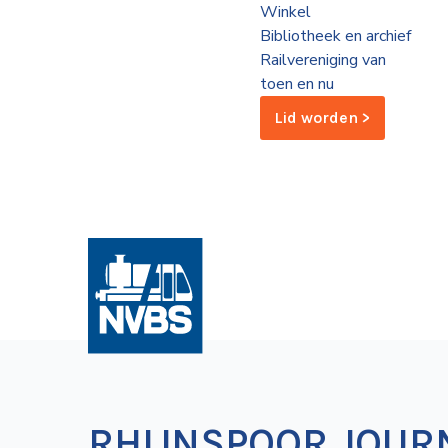
Winkel
de
Bibliotheek en archief
Wegwijzer
NVBS
Railvereniging van
toen en nu
Mijn
Lid worden >
NVBS
RHIJNSPOOR JOUR