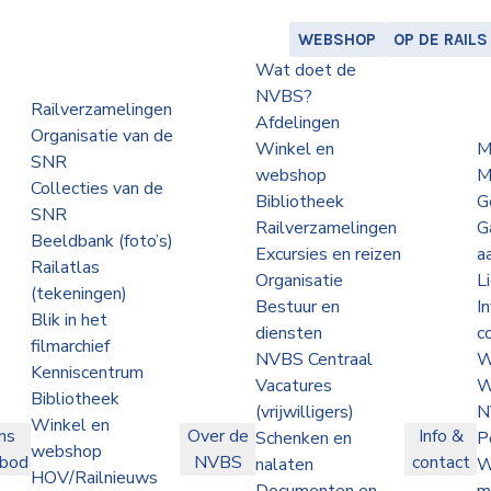
WEBSHOP
OP DE RAILS
Wat doet de
NVBS?
Railverzamelingen
Afdelingen
Organisatie van de
Winkel en
M
SNR
webshop
M
Collecties van de
Bibliotheek
G
SNR
Railverzamelingen
G
Beeldbank (foto’s)
Excursies en reizen
a
Railatlas
Organisatie
L
(tekeningen)
Bestuur en
I
Blik in het
diensten
c
filmarchief
NVBS Centraal
W
Kenniscentrum
Vacatures
W
Bibliotheek
(vrijwilligers)
N
Winkel en
ns
Over de
Info &
Schenken en
P
webshop
nbod
NVBS
contact
nalaten
W
HOV/Railnieuws