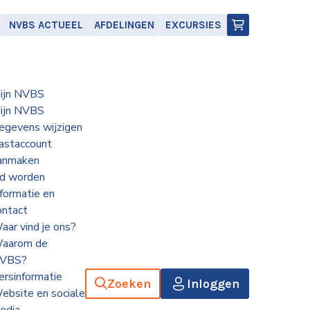
NVBS ACTUEEL
AFDELINGEN
EXCURSIES
ijn NVBS
ijn NVBS
egevens wijzigen
astaccount
anmaken
id worden
nformatie en
ontact
aar vind je ons?
aarom de
VBS?
ersinformatie
Zoeken
Inloggen
ebsite en sociale