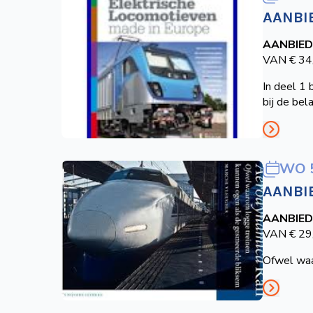
AANBI
AANBIED
VAN € 34
In deel 1
bij de bel
WO 
AANBI
AANBIED
VAN € 29
Ofwel waa