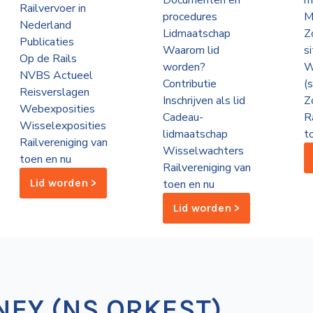
Documenten en
m
Railvervoer in
procedures
M
Nederland
Lidmaatschap
Z
Publicaties
Waarom lid
s
Op de Rails
worden?
W
NVBS Actueel
Contributie
(
Reisverslagen
Inschrijven als lid
Z
Webexposities
Cadeau-
R
Wisselexposities
lidmaatschap
t
Railvereniging van
Wisselwachters
toen en nu
Railvereniging van
Lid worden >
toen en nu
Lid worden >
NEY (NS ORKEST)