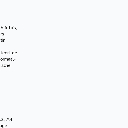
5 foto’s,
ers
tin
nteert de
normaal-
nische
z., A4
lige