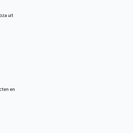
oza uit
ucten en