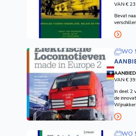
VAN € 23
Bevat naa
verschille
WO 
AANBI
AANBIED
VAN € 39
In deel 2 
de innovat
Wijnakker.
WO 