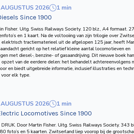
1 min
 AUGUSTUS 2026
iesels Since 1900
n Fisher. Uitg. Swiss Railways Society. 120 blz., A4 formaat. 27
nfoto’s en 1 kaart. Na de voltooiing van zijn trilogie over Zwits
elektrisch tractiematerieel uit de afgelopen 125 jaar, heeft Mar
n aandacht gericht op het relatief kleine aantal locomotieven en
igen met diesel-, benzine- of gasaandrijving. Dit nieuwe boek ha
 opzet van de eerdere delen: het behandelt achtereenvolgens 
or en biedt uitgebreide informatie, inclusief illustraties en tech
 voor elk type.
1 min
 AUGUSTUS 2026
lectric Locomotives Since 1900
UK. Door Martin Fisher. Uitg. Swiss Railways Society. 343 bl
80 foto’s en 5 kaarten. Zwitserland liep voorop bij de grootscha