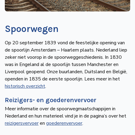
de
Wegwijzer
NVBS
Spoorwegen
Mijn
NVBS
Op 20 september 1839 vond de feestelijke opening van
de spoorlijn Amsterdam – Haarlem plaats. Nederland liep
zeker niet voorop in de spoorweggeschiedenis. In 1830
was in Engeland al de spoorlijn tussen Manchester en
Liverpool geopend. Onze buurlanden, Duitsland en België,
openden in 1835 de eerste spoorlijn. Lees meer in het
historisch overzicht
.
Reizigers- en goederenvervoer
Meer informatie over de spoorwegmaatschappijen in
Nederland en hun materieel vind je in de pagina’s over het
reizigersvervoer
en
goederenvervoer
.