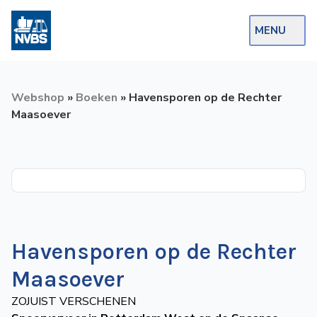
MENU
Webshop
Webshop
»
Boeken
»
Havensporen op de Rechter
Op de Rails
Maasoever
NVBS Actueel
Afdelingen
Excursies
Actueel
Havensporen op de Rechter
Ons
Maasoever
aanbod
ZOJUIST VERSCHENEN
Over