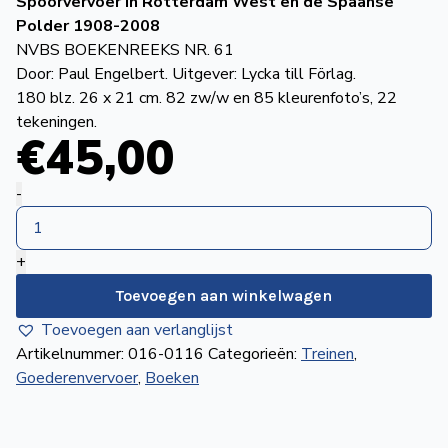
Spoorvervoer in Rotterdam West en de Spaanse
de
Polder 1908-2008
Wegwijzer
NVBS
NVBS BOEKENREEKS NR. 61
Door: Paul Engelbert. Uitgever: Lycka till Förlag.
Mijn
180 blz. 26 x 21 cm. 82 zw/w en 85 kleurenfoto’s, 22
tekeningen.
NVBS
€
45
,00
Havensporen
-
op
de
+
Rechter
Maasoever
Toevoegen aan winkelwagen
aantal
Toevoegen aan verlanglijst
Artikelnummer:
016-0116
Categorieën:
Treinen
,
Goederenvervoer
,
Boeken