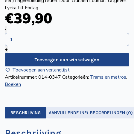
een) ringverbinding reden. Door: Adriaen Louman. Uitgever:
de
Lycka till Förlag.
€
39
,90
Wegwijzer
NVBS
Amsterdamse
Mijn
-
tramlijnen
NVBS
1975-
+
2018,
deel
Toevoegen aan winkelwagen
3
Toevoegen aan verlanglijst
aantal
Artikelnummer:
014-0347
Categorieën:
Trams en metros
,
Boeken
BESCHRIJVING
AANVULLENDE INFORMATIE
BEOORDELINGEN (0)
Beschrijving