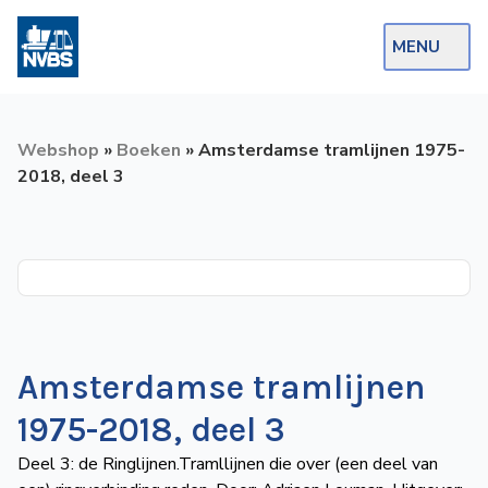
MENU
Webshop
Webshop
»
Boeken
»
Amsterdamse tramlijnen 1975-
Op de Rails
2018, deel 3
NVBS Actueel
Afdelingen
Excursies
Actueel
Amsterdamse tramlijnen
Ons
1975-2018, deel 3
aanbod
Deel 3: de Ringlijnen.Tramllijnen die over (een deel van
Over