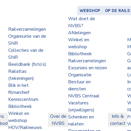
WEBSHOP
OP DE RAILS
Wat doet de
NVBS?
Railverzamelingen
Afdelingen
Organisatie van de
Winkel en
M
SNR
webshop
M
Collecties van de
Bibliotheek
G
SNR
Railverzamelingen
G
Beeldbank (foto’s)
Excursies en reizen
a
Railatlas
Organisatie
L
(tekeningen)
Bestuur en
I
Blik in het
diensten
c
filmarchief
NVBS Centraal
W
Kenniscentrum
Vacatures
W
Bibliotheek
(vrijwilligers)
N
Winkel en
ns
Over de
Info &
Schenken en
P
webshop
nbod
NVBS
contact
nalaten
W
HOV/Railnieuws