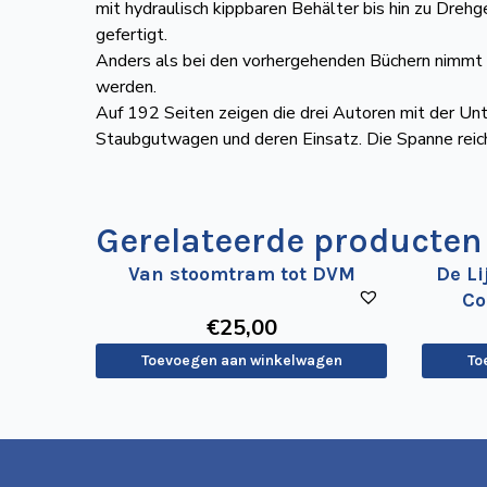
mit hydraulisch kippbaren Behälter bis hin zu Dre
gefertigt.
Anders als bei den vorhergehenden Büchern nimmt d
werden.
Auf 192 Seiten zeigen die drei Autoren mit der U
Staubgutwagen und deren Einsatz. Die Spanne reic
Gerelateerde producten
Van stoomtram tot DVM
De Li
Co
€
25
,00
Toevoegen aan winkelwagen
To