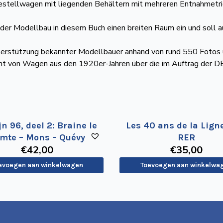
hgestellwagen mit liegenden Behältern mit mehreren Entnahmetr
er Modellbau in diesem Buch einen breiten Raum ein und soll auc
nterstützung bekannter Modellbauer anhand von rund 550 Fotos 
ht von Wagen aus den 1920er-Jahren über die im Auftrag der D
jn 96, deel 2: Braine le
Les 40 ans de la Lign
mte – Mons – Quévy
RER
€
42
,00
€
35
,00
evoegen aan winkelwagen
Toevoegen aan winkelwa