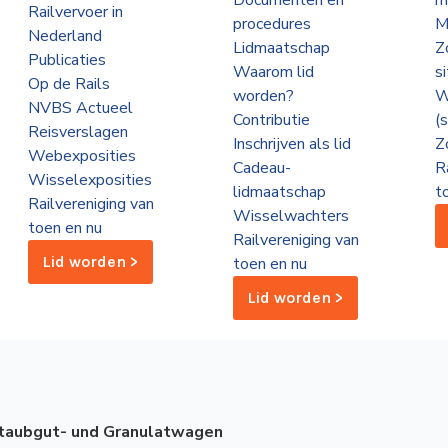
Documenten en
m
Railvervoer in
procedures
M
Nederland
Lidmaatschap
Z
Publicaties
Waarom lid
s
Op de Rails
worden?
W
NVBS Actueel
Contributie
(
Reisverslagen
Inschrijven als lid
Z
Webexposities
Cadeau-
R
Wisselexposities
lidmaatschap
t
Railvereniging van
Wisselwachters
toen en nu
Railvereniging van
Lid worden >
toen en nu
Lid worden >
taubgut- und Granulatwagen