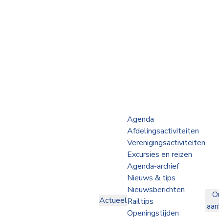
Webshop
Op de Rails
NVBS Actueel
Afdelingen
Agenda
Afdelingsactiviteiten
Excursies
Verenigingsactiviteiten
Excursies en reizen
Actueel
Agenda-archief
Nieuws & tips
Ons
Nieuwsberichten
O
aanbod
Actueel
Railtips
aa
Over
Openingstijden