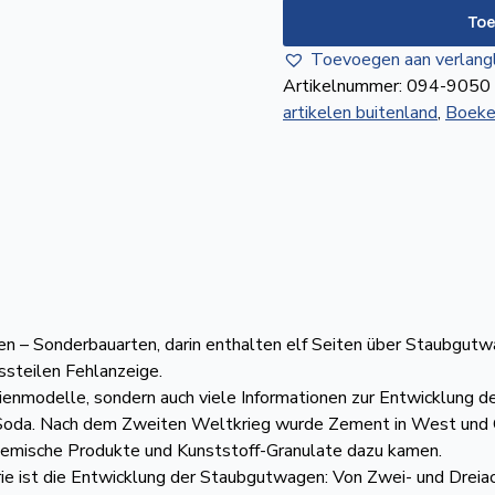
Staubgut-
To
und
Toevoegen aan verlangl
Granulatwagen
Artikelnummer:
094-9050
aantal
artikelen buitenland
,
Boeke
– Sonderbauarten, darin enthalten elf Seiten über Staubgutwa
steilen Fehlanzeige.
erienmodelle, sondern auch viele Informationen zur Entwicklung
 Soda. Nach dem Zweiten Weltkrieg wurde Zement in West und O
chemische Produkte und Kunststoff-Granulate dazu kamen.
trie ist die Entwicklung der Staubgutwagen: Von Zwei- und Dre