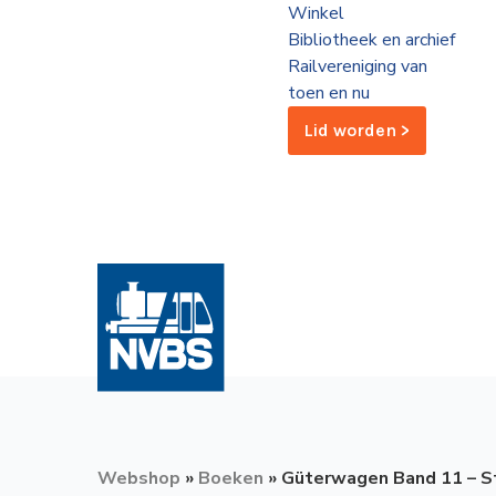
Winkel
de
Bibliotheek en archief
Wegwijzer
NVBS
Railvereniging van
toen en nu
Mijn
Lid worden >
NVBS
Webshop
»
Boeken
»
Güterwagen Band 11 – S