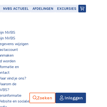
NVBS ACTUEEL
AFDELINGEN
EXCURSIES
ijn NVBS
ijn NVBS
egevens wijzigen
astaccount
anmaken
id worden
nformatie en
ontact
aar vind je ons?
aarom de
VBS?
ersinformatie
Zoeken
Inloggen
ebsite en sociale