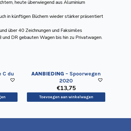
ichtern, heute überwiegend aus Aluminium
h in künftigen Büchern wieder stärker präsentiert
und über 40 Zeich­nungen und Faksimiles
B und DR gebauten Wagen bis hin zu Privatwagen.
e C du
AANBIEDING
– Spoorwegen
2020
€
13
,75
gen
Toevoegen aan winkelwagen