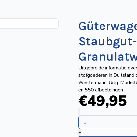
Güterwage
Staubgut-
Granulat
Uitgebreide informatie ov
stofgoederen in Duitsland 
Westermann. Uitg. Modellba
en 550 afbeeldingen
€
49
,95
Güterwagen
-
Band
11
+
–