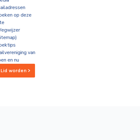
edia
ailadressen
oeken op deze
ite
egwijzer
sitemap)
oektips
ailvereniging van
oen en nu
Lid worden >