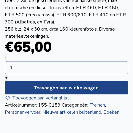
Deel 2 van de geschiedenis van Italiaanse snelle, luxe
de
elektrische en diesel treinstellen: ETR 460, ETR 480,
Wegwijzer
NVBS
ETR 500 (Frecciarossa), ETR 600/610, ETR 410 en ETR
700 (Albatros, ex-Fyra).
Mijn
256 blz. 24 x 30 cm. circa 160 kleurenfoto’s. Diverse
materieeltekeningen.
NVBS
€
65
,00
Dai
-
Rapidi
alle
+
Frecce
-
Toevoegen aan winkelwagen
Secondo
Toevoegen aan verlanglijst
Volume
Artikelnummer:
155-0159
Categorieën:
Treinen
,
aantal
Personenvervoer
,
Nieuwe artikelen buitenland
,
Boeken