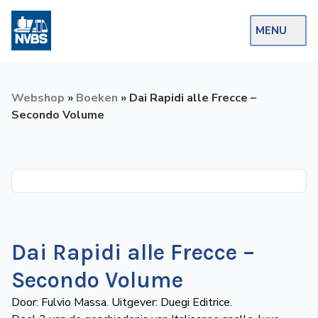
MENU
Webshop
Webshop
»
Boeken
»
Dai Rapidi alle Frecce –
Op de Rails
Secondo Volume
NVBS Actueel
Afdelingen
Excursies
Actueel
Dai Rapidi alle Frecce –
Ons
Secondo Volume
aanbod
Door: Fulvio Massa. Uitgever: Duegi Editrice.
Over