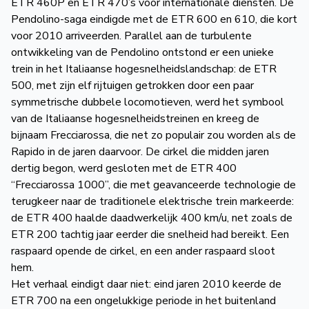
ETR 460P en ETR 470’s voor internationale diensten. De
Pendolino-saga eindigde met de ETR 600 en 610, die kort
voor 2010 arriveerden. Parallel aan de turbulente
ontwikkeling van de Pendolino ontstond er een unieke
trein in het Italiaanse hogesnelheidslandschap: de ETR
500, met zijn elf rijtuigen getrokken door een paar
symmetrische dubbele locomotieven, werd het symbool
van de Italiaanse hogesnelheidstreinen en kreeg de
bijnaam Frecciarossa, die net zo populair zou worden als de
Rapido in de jaren daarvoor. De cirkel die midden jaren
dertig begon, werd gesloten met de ETR 400
“Frecciarossa 1000”, die met geavanceerde technologie de
terugkeer naar de traditionele elektrische trein markeerde:
de ETR 400 haalde daadwerkelijk 400 km/u, net zoals de
ETR 200 tachtig jaar eerder die snelheid had bereikt. Een
raspaard opende de cirkel, en een ander raspaard sloot
hem.
Het verhaal eindigt daar niet: eind jaren 2010 keerde de
ETR 700 na een ongelukkige periode in het buitenland