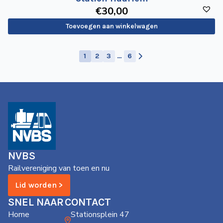
€
30
,00
Toevoegen aan winkelwagen
1
2
3
…
6
NVBS
Railvereniging van toen en nu
Lid worden >
SNEL NAAR
CONTACT
Home
Stationsplein 47