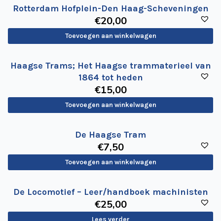
de
Rotterdam Hofplein-Den Haag-Scheveningen
€
20
,00
Wegwijzer
NVBS
Toevoegen aan winkelwagen
Mijn
NVBS
Haagse Trams; Het Haagse trammaterieel van
1864 tot heden
€
15
,00
Toevoegen aan winkelwagen
De Haagse Tram
€
7
,50
Toevoegen aan winkelwagen
De Locomotief – Leer/handboek machinisten
€
25
,00
Lees verder