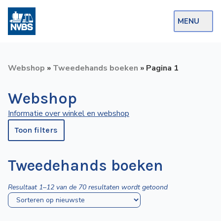
MENU
Webshop
Webshop
»
Tweedehands boeken
»
Pagina 1
Op de Rails
Webshop
NVBS Actueel
Informatie over winkel en webshop
Afdelingen
Toon filters
Excursies
Actueel
Tweedehands boeken
Ons
Gesorteerd
Resultaat 1–12 van de 70 resultaten wordt getoond
op
aanbod
nieuwste
Over