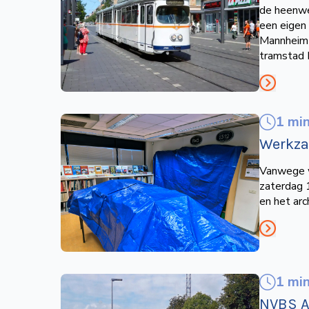
de heenwe
een eigen
Mannheim e
tramstad 
1 mi
Werkza
Vanwege w
zaterdag 1
en het arch
1 mi
NVBS Ac