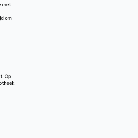
e met
n
ijd om
t. Op
iotheek