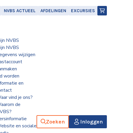
NVBS ACTUEEL
AFDELINGEN
EXCURSIES
ijn NVBS
ijn NVBS
egevens wijzigen
astaccount
anmaken
id worden
nformatie en
ontact
aar vind je ons?
aarom de
VBS?
ersinformatie
Zoeken
Inloggen
ebsite en sociale