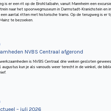
g is er een rit op de Brohltalbahn, vanuit Mannheim een excursi
 trein naar het spoorwegmuseum in Darmstadt-Kranichstein en i
en aantal ritten met historische trams. Op de terugweg is er t
Mainz te bezoeken.
n
amheden NVBS Centraal afgerond
erkzaamheden is NVBS Centraal drie weken gesloten gewees
 augustus kun je als vanouds weer terecht in de winkel, de bibl
ief.
n
tueel – juli 2026