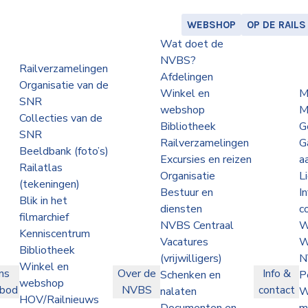
WEBSHOP
OP DE RAILS
Wat doet de
NVBS?
Railverzamelingen
Afdelingen
Organisatie van de
Winkel en
M
SNR
webshop
M
Collecties van de
Bibliotheek
G
SNR
Railverzamelingen
G
Beeldbank (foto’s)
Excursies en reizen
a
Railatlas
Organisatie
L
(tekeningen)
Bestuur en
I
Blik in het
diensten
c
filmarchief
NVBS Centraal
W
Kenniscentrum
Vacatures
W
Bibliotheek
(vrijwilligers)
N
Winkel en
ns
Over de
Info &
Schenken en
P
webshop
nbod
NVBS
contact
nalaten
W
HOV/Railnieuws