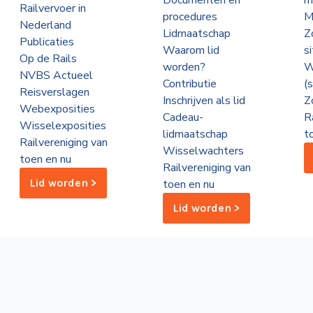
Documenten en
m
Railvervoer in
procedures
M
Nederland
Lidmaatschap
Z
Publicaties
Waarom lid
s
Op de Rails
worden?
W
NVBS Actueel
Contributie
(
Reisverslagen
Inschrijven als lid
Z
Webexposities
Cadeau-
R
Wisselexposities
lidmaatschap
t
Railvereniging van
Wisselwachters
toen en nu
Railvereniging van
Lid worden >
toen en nu
Lid worden >