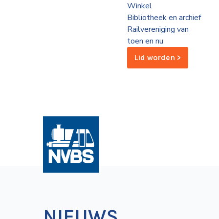
Winkel
de
Bibliotheek en archief
Wegwijzer
NVBS
Railvereniging van
toen en nu
Mijn
Lid worden >
NVBS
NIEUWS