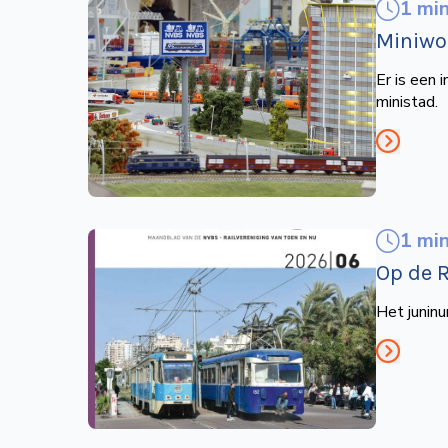
1 mi
Miniwo
Er is een 
ministad.
1 mi
Op de R
Het junin