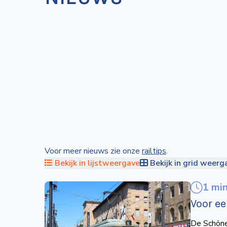
Voor meer nieuws zie onze
railtips
.
Bekijk in lijstweergave
Bekijk in grid weerg
1 mi
Voor e
De Schöne