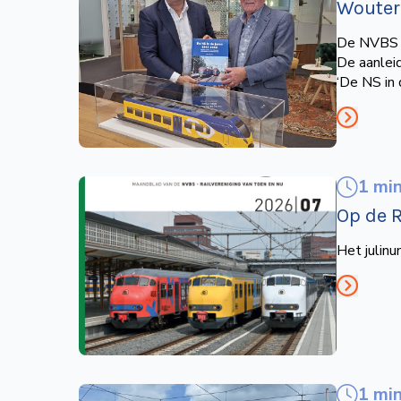
Wouter
De NVBS b
De aanlei
‘De NS in
1 mi
Op de R
Het julin
1 mi