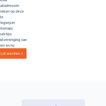
edia
ailadressen
oeken op deze
ite
egwijzer
sitemap)
oektips
ailvereniging van
oen en nu
Lid worden >