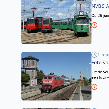
NVBS Ac
Op 26 jun
1 mi
Foto v
Uit de vel
een foto 