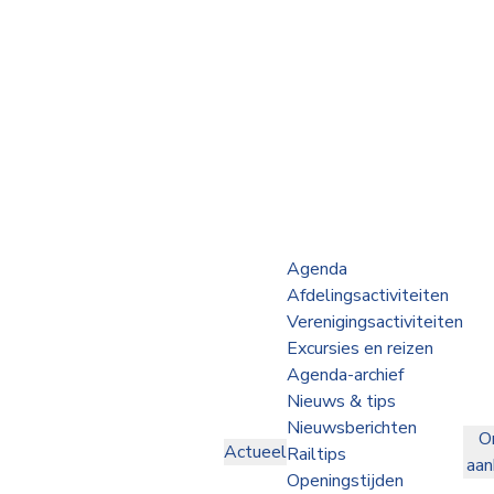
Webshop
Op de Rails
NVBS Actueel
Afdelingen
Agenda
Afdelingsactiviteiten
Excursies
Verenigingsactiviteiten
Excursies en reizen
Actueel
Agenda-archief
Nieuws & tips
Ons
Nieuwsberichten
O
aanbod
Actueel
Railtips
aa
Over
Openingstijden