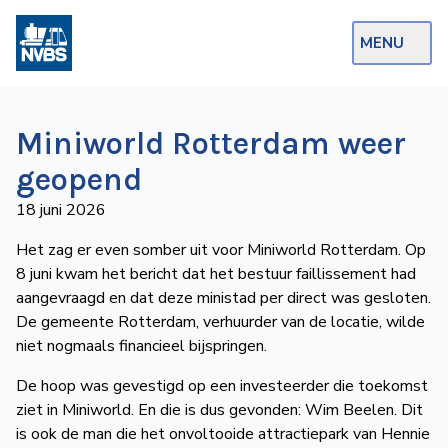
MENU
Webshop
Miniworld Rotterdam weer
Op de Rails
geopend
NVBS Actueel
18 juni 2026
Afdelingen
Het zag er even somber uit voor Miniworld Rotterdam. Op
8 juni kwam het bericht dat het bestuur faillissement had
Excursies
aangevraagd en dat deze ministad per direct was gesloten.
Actueel
De gemeente Rotterdam, verhuurder van de locatie, wilde
niet nogmaals financieel bijspringen.
Ons
De hoop was gevestigd op een investeerder die toekomst
aanbod
ziet in Miniworld. En die is dus gevonden: Wim Beelen. Dit
Over
is ook de man die het onvoltooide attractiepark van Hennie