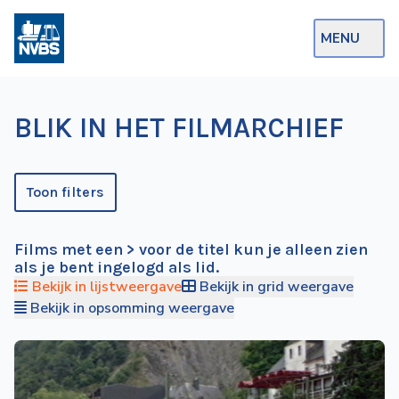
MENU
Webshop
BLIK IN HET FILMARCHIEF
Op de Rails
NVBS Actueel
Toon filters
Afdelingen
Films met een > voor de titel kun je alleen zien
Excursies
als je bent ingelogd als lid.
Actueel
Bekijk in lijstweergave
Bekijk in grid weergave
Bekijk in opsomming weergave
Ons
aanbod
Over