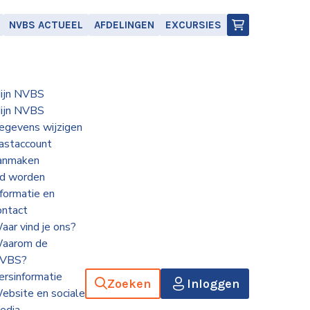
NVBS ACTUEEL
AFDELINGEN
EXCURSIES
ijn NVBS
ijn NVBS
egevens wijzigen
astaccount
anmaken
id worden
nformatie en
ontact
aar vind je ons?
aarom de
VBS?
ersinformatie
Zoeken
Inloggen
ebsite en sociale