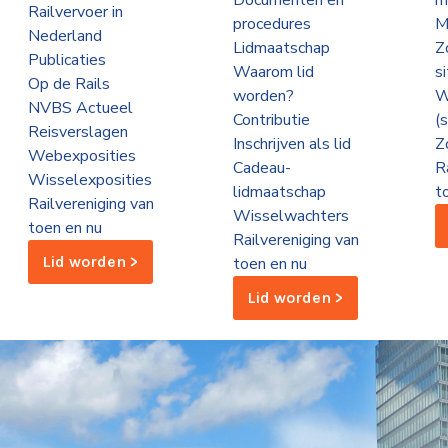
Documenten en
m
Railvervoer in
procedures
M
Nederland
Lidmaatschap
Z
Publicaties
Waarom lid
s
Op de Rails
worden?
W
NVBS Actueel
Contributie
(
Reisverslagen
Inschrijven als lid
Z
Webexposities
Cadeau-
R
Wisselexposities
lidmaatschap
t
Railvereniging van
Wisselwachters
toen en nu
Railvereniging van
Lid worden >
toen en nu
Lid worden >