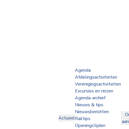
Webshop
Op de Rails
NVBS Actueel
Afdelingen
Agenda
Afdelingsactiviteiten
Excursies
Verenigingsactiviteiten
Excursies en reizen
Actueel
Agenda-archief
Nieuws & tips
Ons
Nieuwsberichten
O
aanbod
Actueel
Railtips
aa
Over
Openingstijden