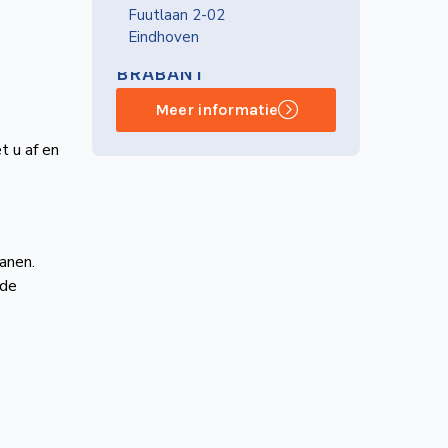
Fuutlaan 2-02
Eindhoven
NVBS-AFDELING OOST-
BRABANT
Meer informatie
 u af en
anen.
 de