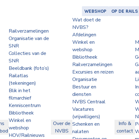
WEBSHOP
OP DE RAILS
Wat doet de
NVBS?
Railverzamelingen
Afdelingen
Organisatie van de
Winkel en
M
SNR
webshop
M
Collecties van de
Bibliotheek
G
SNR
Railverzamelingen
G
Beeldbank (foto’s)
Excursies en reizen
a
Railatlas
Organisatie
L
(tekeningen)
Bestuur en
I
Blik in het
diensten
c
filmarchief
NVBS Centraal
W
Kenniscentrum
Vacatures
W
Bibliotheek
(vrijwilligers)
N
Winkel en
ns
Over de
Info &
Schenken en
P
webshop
nbod
NVBS
contact
nalaten
W
HOV/Railnieuws