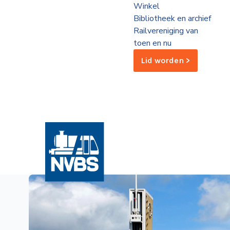
Winkel
de
Bibliotheek en archief
Wegwijzer
NVBS
Railvereniging van
toen en nu
Mijn
Lid worden >
NVBS