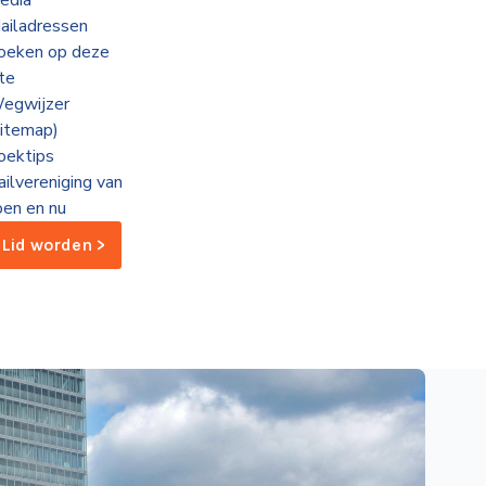
edia
ailadressen
oeken op deze
ite
egwijzer
sitemap)
oektips
ailvereniging van
oen en nu
Lid worden >