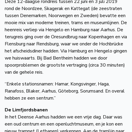
Deze 12-daagse rondreis tussen 22 juni en 3 juli 2019
rond de Noordzee, Skagerak en Kattegat (de zeestraten
tussen Denemarken, Noorwegen en Zweden) bevatte een
mooie mix van moderne treinen, trams en museumlijnen. De
heenreis verliep via Hengelo en Hamburg naar Aarhus. De
terugreis ging over de Oresundbrug naar Kopenhagen en via
Flensburg naar Rendsburg, waar we onder de Hochbrücke
het afscheidsdiner hadden. Via Hamburg en Hengelo gingen
we huiswaarts. Bij Bad Bentheim hadden we door
spoorproblemen de grootste vertraging (circa 30 minuten)
van de gehele reis.
“Enkele stationsnamen: Hamar, Kongsvinger, Haga,
Ranafoss, Blaker, Aarhus, Göteborg, Sorumsand. En overal
hebben ze een sentrum.”
De Limfjordsbanen
In het Deense Aarhus hadden we een vrije dag. Daar was
een oud centrum en een openluchtmuseum, en je kon een
nieuw tramnet (Letbanen) verkennen. Aan de tramlijn naar