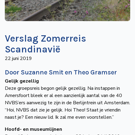
de
Wegwijzer
NVBS
Mijn
Verslag Zomerreis
NVBS
Scandinavië
22 juni 2019
Door Suzanne Smit en Theo Gramser
Gelijk gezellig
Deze groepsreis begon gelijk gezellig. Na instappen in
Amersfoort bleek er al een aanzienlijk aantal van de 40
NVBS’ers aanwezig te zijn in de Berlijntrein uit Amsterdam.
“Hoi, NVBS dat zie je gelijk. Hoi Theo! Staat je vriendin
naast je? Een nieuw lid. Ik zal me even voorstellen.”
Hoofd- en museumlijnen