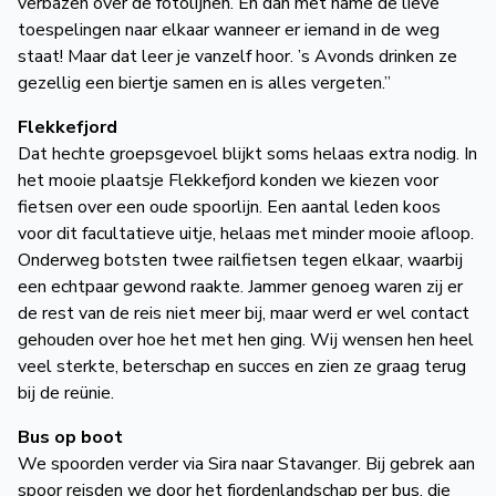
verbazen over de fotolijnen. En dan met name de lieve
toespelingen naar elkaar wanneer er iemand in de weg
staat! Maar dat leer je vanzelf hoor. ’s Avonds drinken ze
gezellig een biertje samen en is alles vergeten.”
Flekkefjord
Dat hechte groepsgevoel blijkt soms helaas extra nodig. In
het mooie plaatsje Flekkefjord konden we kiezen voor
fietsen over een oude spoorlijn. Een aantal leden koos
voor dit facultatieve uitje, helaas met minder mooie afloop.
Onderweg botsten twee railfietsen tegen elkaar, waarbij
een echtpaar gewond raakte. Jammer genoeg waren zij er
de rest van de reis niet meer bij, maar werd er wel contact
gehouden over hoe het met hen ging. Wij wensen hen heel
veel sterkte, beterschap en succes en zien ze graag terug
bij de reünie.
Bus op boot
We spoorden verder via Sira naar Stavanger. Bij gebrek aan
spoor reisden we door het fjordenlandschap per bus, die