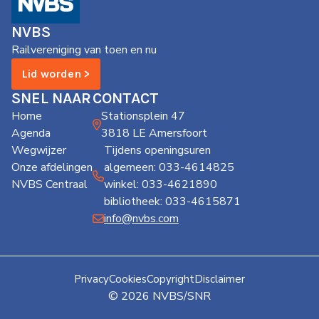
de
Wegwijzer
NVBS
NVBS
Railvereniging van toen en nu
Mijn
Lid worden >
NVBS
SNEL NAAR
CONTACT
Home
Stationsplein 47
Agenda
3818 LE Amersfoort
Wegwijzer
Tijdens openingsuren
Onze afdelingen
algemeen: 033-4614825
NVBS Centraal
winkel: 033-4621890
bibliotheek: 033-4615871
info@nvbs.com
Privacy
Cookies
Copyright
Disclaimer
© 2026 NVBS/SNR