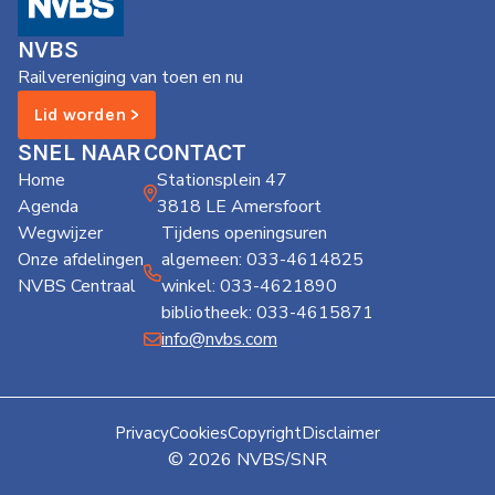
de
Wegwijzer
NVBS
NVBS
Railvereniging van toen en nu
Mijn
Lid worden >
NVBS
SNEL NAAR
CONTACT
Home
Stationsplein 47
Agenda
3818 LE Amersfoort
Wegwijzer
Tijdens openingsuren
Onze afdelingen
algemeen: 033-4614825
NVBS Centraal
winkel: 033-4621890
bibliotheek: 033-4615871
info@nvbs.com
Privacy
Cookies
Copyright
Disclaimer
© 2026 NVBS/SNR