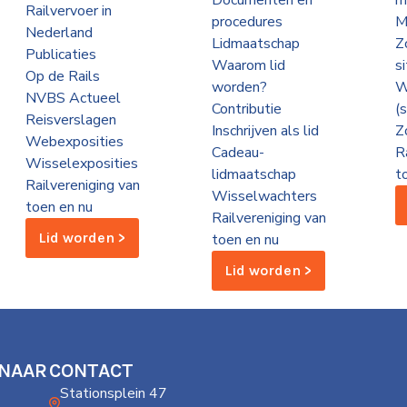
Documenten en
m
Railvervoer in
procedures
M
Nederland
Lidmaatschap
Z
Publicaties
Waarom lid
s
Op de Rails
worden?
W
NVBS Actueel
Contributie
(
Reisverslagen
Inschrijven als lid
Z
Webexposities
Cadeau-
R
Wisselexposities
lidmaatschap
t
Railvereniging van
Wisselwachters
toen en nu
Railvereniging van
Lid worden >
toen en nu
Lid worden >
 NAAR
CONTACT
Stationsplein 47