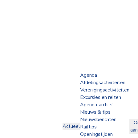
Webshop
Op de Rails
NVBS Actueel
Afdelingen
Agenda
Afdelingsactiviteiten
Excursies
Verenigingsactiviteiten
Excursies en reizen
Actueel
Agenda-archief
Nieuws & tips
Ons
Nieuwsberichten
O
aanbod
Actueel
Railtips
aa
Over
Openingstijden