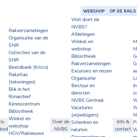
WEBSHOP
OP DE RAILS
Wat doet de
NVBS?
Railverzamelingen
Afdelingen
Organisatie van de
Winkel en
M
SNR
webshop
M
Collecties van de
Bibliotheek
G
SNR
Railverzamelingen
G
Beeldbank (foto’s)
Excursies en reizen
a
Railatlas
Organisatie
L
(tekeningen)
Bestuur en
I
Blik in het
diensten
c
filmarchief
NVBS Centraal
W
Kenniscentrum
Vacatures
W
Bibliotheek
(vrijwilligers)
N
Winkel en
ns
Over de
Info &
Schenken en
P
webshop
nbod
NVBS
contact
nalaten
W
HOV/Railnieuws