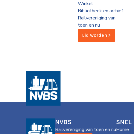
Winkel
de
Bibliotheek en archief
Wegwijzer
NVBS
Railvereniging van
toen en nu
Mijn
Lid worden >
NVBS
NVBS
SNEL
Railvereniging van toen en nu
Home