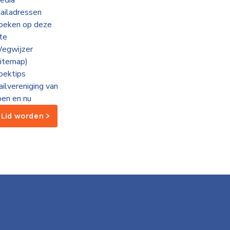
edia
ailadressen
oeken op deze
ite
egwijzer
sitemap)
oektips
ailvereniging van
oen en nu
Lid worden >