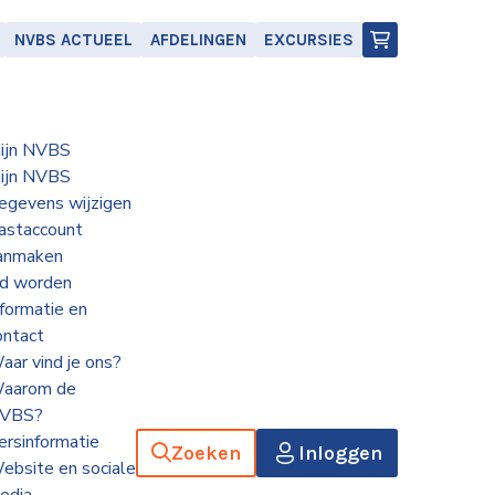
NVBS ACTUEEL
AFDELINGEN
EXCURSIES
ijn NVBS
ijn NVBS
egevens wijzigen
astaccount
anmaken
id worden
nformatie en
ontact
aar vind je ons?
aarom de
VBS?
ersinformatie
Zoeken
Inloggen
ebsite en sociale