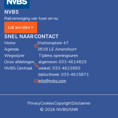
de
Wegwijzer
NVBS
NVBS
Railvereniging van toen en nu
Mijn
Lid worden >
NVBS
SNEL NAAR
CONTACT
Home
Stationsplein 47
Agenda
3818 LE Amersfoort
Wegwijzer
Tijdens openingsuren
Onze afdelingen
algemeen: 033-4614825
NVBS Centraal
winkel: 033-4621890
bibliotheek: 033-4615871
info@nvbs.com
Privacy
Cookies
Copyright
Disclaimer
© 2026 NVBS/SNR