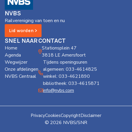
de
Wegwijzer
NVBS
NVBS
Railvereniging van toen en nu
Mijn
Lid worden >
NVBS
SNEL NAAR
CONTACT
Home
Stationsplein 47
Agenda
3818 LE Amersfoort
Wegwijzer
Tijdens openingsuren
Onze afdelingen
algemeen: 033-4614825
NVBS Centraal
winkel: 033-4621890
bibliotheek: 033-4615871
info@nvbs.com
Privacy
Cookies
Copyright
Disclaimer
© 2026 NVBS/SNR