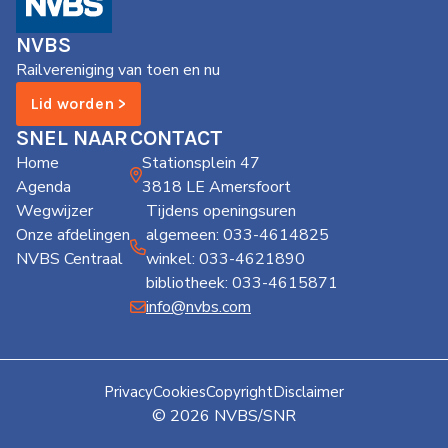
de
Wegwijzer
NVBS
NVBS
Railvereniging van toen en nu
Mijn
Lid worden >
NVBS
SNEL NAAR
CONTACT
Home
Stationsplein 47
Agenda
3818 LE Amersfoort
Wegwijzer
Tijdens openingsuren
Onze afdelingen
algemeen: 033-4614825
NVBS Centraal
winkel: 033-4621890
bibliotheek: 033-4615871
info@nvbs.com
Privacy
Cookies
Copyright
Disclaimer
© 2026 NVBS/SNR