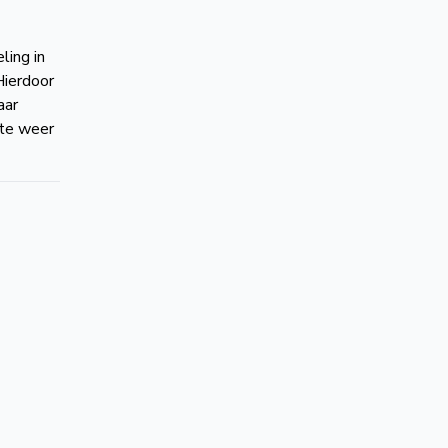
ling in
Hierdoor
aar
hte weer