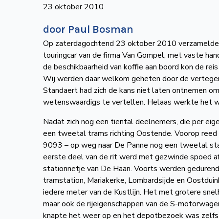
23 oktober 2010
door Paul Bosman
Op zaterdagochtend 23 oktober 2010 verzamelde zi
touringcar van de firma Van Gompel, met vaste han
de beschikbaarheid van koffie aan boord kon de reis
Wij werden daar welkom geheten door de vertege
Standaert had zich de kans niet laten ontnemen om d
wetenswaardigs te vertellen. Helaas werkte het w
Nadat zich nog een tiental deelnemers, die per eig
een tweetal trams richting Oostende. Voorop reed
9093 – op weg naar De Panne nog een tweetal st
eerste deel van de rit werd met gezwinde spoed af
stationnetje van De Haan. Voorts werden gedurend
tramstation, Mariakerke, Lombardsijde en Oostduin
iedere meter van de Kustlijn. Het met grotere sn
maar ook de rijeigenschappen van de S-motorwage
knapte het weer op en het depotbezoek was zelfs