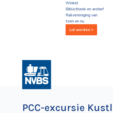
Winkel
de
Bibliotheek en archief
Wegwijzer
NVBS
Railvereniging van
toen en nu
Mijn
Lid worden >
NVBS
PCC-excursie Kustl