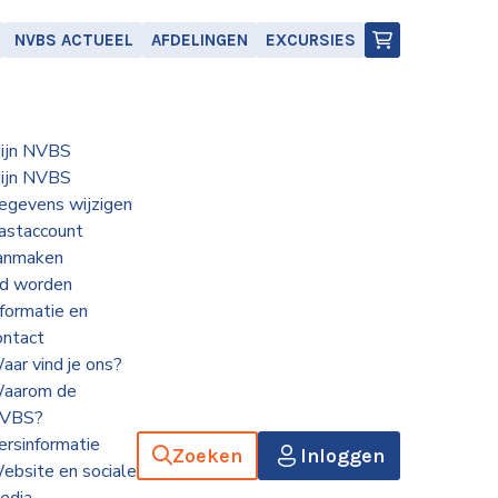
NVBS ACTUEEL
AFDELINGEN
EXCURSIES
ijn NVBS
ijn NVBS
egevens wijzigen
astaccount
anmaken
id worden
nformatie en
ontact
aar vind je ons?
aarom de
VBS?
ersinformatie
Zoeken
Inloggen
ebsite en sociale