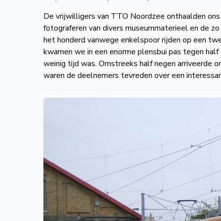
De vrijwilligers van TTO Noordzee onthaalden ons i
fotograferen van divers museummaterieel en de zo n
het honderd vanwege enkelspoor rijden op een twee
kwamen we in een enorme plensbui pas tegen half z
weinig tijd was. Omstreeks half negen arriveerde
waren de deelnemers tevreden over een interessant