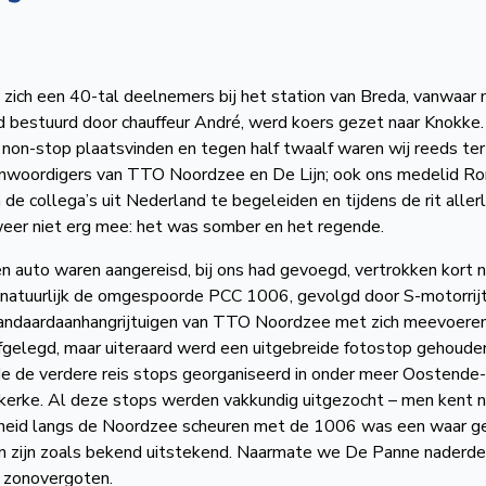
ch een 40-tal deelnemers bij het station van Breda, vanwaar
d bestuurd door chauffeur André, werd koers gezet naar Knokke.
 non-stop plaatsvinden en tegen half twaalf waren wij reeds ter
nwoordigers van TTO Noordzee en De Lijn; ook ons medelid Ro
e collega’s uit Nederland te begeleiden en tijdens de rit allerl
eer niet erg mee: het was somber en het regende.
en auto waren aangereisd, bij ons had gevoegd, vertrokken kort 
 natuurlijk de omgespoorde PCC 1006, gevolgd door S-motorrijt
andaardaanhangrijtuigen van TTO Noordzee met zich meevoere
gelegd, maar uiteraard werd een uitgebreide fotostop gehouden
e de verdere reis stops georganiseerd in onder meer Oostende-
kerke. Al deze stops werden vakkundig uitgezocht – men kent na
elheid langs de Noordzee scheuren met de 1006 was een waar g
n zijn zoals bekend uitstekend. Naarmate we De Panne naderd
 zonovergoten.