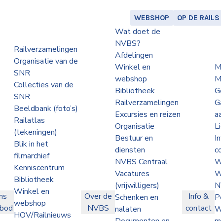
WEBSHOP
OP DE RAILS
Wat doet de
NVBS?
Railverzamelingen
Afdelingen
Organisatie van de
Winkel en
M
SNR
webshop
M
Collecties van de
Bibliotheek
G
SNR
Railverzamelingen
G
Beeldbank (foto’s)
Excursies en reizen
a
Railatlas
Organisatie
L
(tekeningen)
Bestuur en
I
Blik in het
diensten
c
filmarchief
NVBS Centraal
W
Kenniscentrum
Vacatures
W
Bibliotheek
(vrijwilligers)
N
Winkel en
ns
Over de
Info &
Schenken en
P
webshop
nbod
NVBS
contact
nalaten
W
HOV/Railnieuws