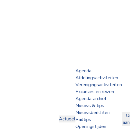
Webshop
Op de Rails
NVBS Actueel
Afdelingen
Agenda
Afdelingsactiviteiten
Excursies
Verenigingsactiviteiten
Excursies en reizen
Actueel
Agenda-archief
Nieuws & tips
Ons
Nieuwsberichten
O
aanbod
Actueel
Railtips
aa
Over
Openingstijden