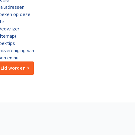
edia
ailadressen
oeken op deze
ite
egwijzer
sitemap)
oektips
ailvereniging van
oen en nu
Lid worden >