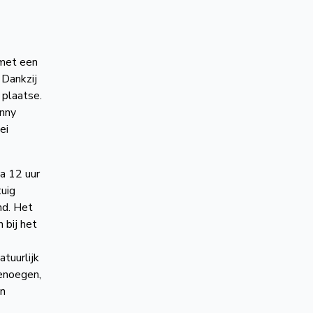
 met een
 Dankzij
 plaatse.
nny
ei
na 12 uur
uig
nd. Het
 bij het
tuurlijk
enoegen,
en