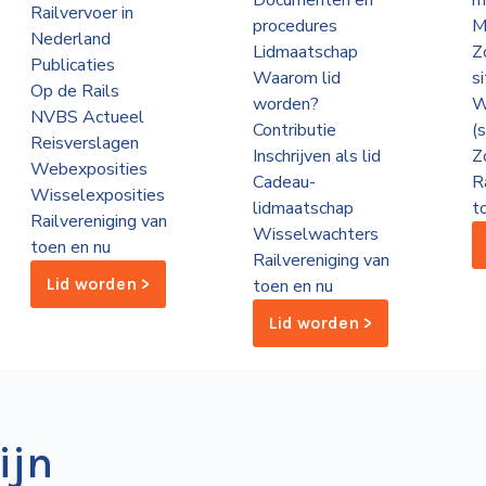
Documenten en
m
Railvervoer in
procedures
M
Nederland
Lidmaatschap
Z
Publicaties
Waarom lid
s
Op de Rails
worden?
W
NVBS Actueel
Contributie
(
Reisverslagen
Inschrijven als lid
Z
Webexposities
Cadeau-
R
Wisselexposities
lidmaatschap
t
Railvereniging van
Wisselwachters
toen en nu
Railvereniging van
Lid worden >
toen en nu
Lid worden >
ijn