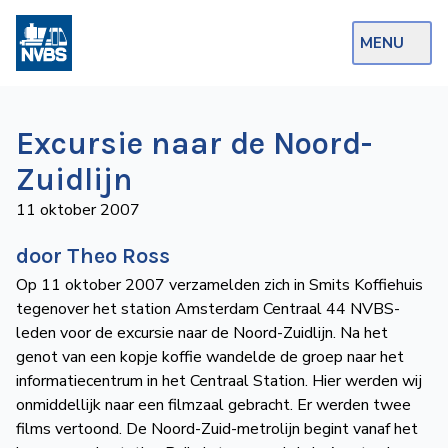
MENU
Webshop
Excursie naar de Noord-
Op de Rails
Zuidlijn
NVBS Actueel
11 oktober 2007
Afdelingen
door Theo Ross
Excursies
Op 11 oktober 2007 verzamelden zich in Smits Koffiehuis
tegenover het station Amsterdam Centraal 44 NVBS-
Actueel
leden voor de excursie naar de Noord-Zuidlijn. Na het
genot van een kopje koffie wandelde de groep naar het
Ons
informatiecentrum in het Centraal Station. Hier werden wij
onmiddellijk naar een filmzaal gebracht. Er werden twee
aanbod
films vertoond. De Noord-Zuid-metrolijn begint vanaf het
Over