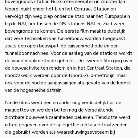
bovengronds station Buikslotermeerplein in Amsterdam
de
Noord, duikt onder het IJ en het Centraal Station en
Wegwijzer
NVBS
vervolgt zijn weg diep onder de stad naar het Europaplein
bij de RAI, om tussen de NS-stations RAI en Zuid weer
Mijn
bovengronds te komen. De eerste film maakte duidelijk
dat vele technieken van tunnelbouw worden toegepast,
NVBS
zoals een open bouwput, de caissonmethode en een
tunnelboormachines. Voor de aanleg van de stations wordt
de wandendakmethode gebruikt. De tweede film ging over
de bouwactiviteiten rondom en in het Centraal Station, die
noodzakelijk werden door de Noord-Zuid-metrolijn, maar
ook voor de nodige aanpassingen als gevolg van de komst
van de hogesnelheidstrein.
Na de films werd een en ander nog verduidelijkt bij de
maquettes en werden buiten nog de verschillende
zichtbare bouwwerkzaamheden bekeken. Tenslotte werd
uitleg gegeven over de spiegeltjes en laserstraalzender
die gebruikt worden als waarschuwingssysteem bij