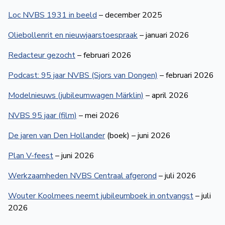
Loc NVBS 1931 in beeld
– december 2025
Oliebollenrit en nieuwjaars­toespraak
– januari 2026
Redacteur gezocht
– februari 2026
Podcast: 95 jaar NVBS (Sjors van Dongen)
– februari 2026
Modelnieuws (jubileumwagen Märklin)
– april 2026
NVBS 95 jaar (film)
– mei 2026
De jaren van Den Hollander
(boek) – juni 2026
Plan V-feest
– juni 2026
Werkzaam­heden NVBS Centraal afgerond
– juli 2026
Wouter Koolmees neemt jubileum­boek in ontvangst
– juli
2026