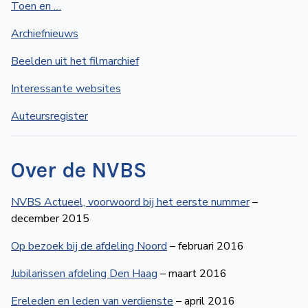
Toen en …
de
Wegwijzer
NVBS
Archiefnieuws
Beelden uit het filmarchief
Mijn
Interessante websites
NVBS
Auteursregister
Over de NVBS
NVBS Actueel, voorwoord bij het eerste nummer
–
december 2015
Op bezoek bij de afdeling Noord
– februari 2016
Jubilarissen afdeling Den Haag
– maart 2016
Ereleden en leden van verdienste
– april 2016