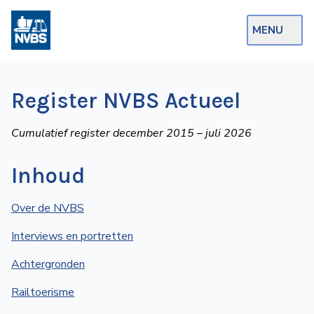
MENU
Webshop
Register NVBS Actueel
Op de Rails
Cumulatief register december 2015 – juli 2026
NVBS Actueel
Afdelingen
Inhoud
Excursies
Over de NVBS
Actueel
Interviews en portretten
Ons
Achtergronden
aanbod
Railtoerisme
Over