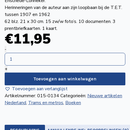
Enschede-Lonneker.
de
Herinneringen van de auteur aan zijn loopbaan bij de T.E.T.
Wegwijzer
NVBS
tussen 1907 en 1962
62 blz. 21 x 30 cm. 15 zw/w foto’s. 10 documenten. 3
Mijn
prentbriefkaarten. 1 kaart.
€
11
,95
NVBS
T.E.T.
-
1907
1962
+
van
tram
Toevoegen aan winkelwagen
tot
Toevoegen aan verlanglijst
bus
Artikelnummer:
015-0134
Categorieën:
Nieuwe artikelen
in
Nederland
,
Trams en metros
,
Boeken
Twente
aantal