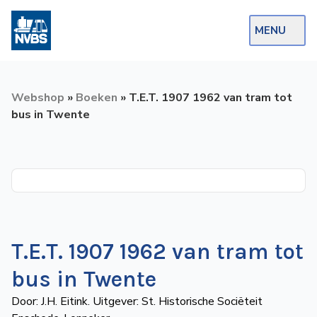
MENU
Webshop
Webshop
»
Boeken
»
T.E.T. 1907 1962 van tram tot
Op de Rails
bus in Twente
NVBS Actueel
Afdelingen
Excursies
Actueel
T.E.T. 1907 1962 van tram tot
Ons
bus in Twente
aanbod
Door: J.H. Eitink. Uitgever: St. Historische Sociëteit
Over