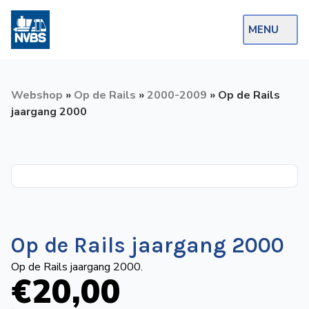
MENU
Webshop
Webshop
»
Op de Rails
»
2000-2009
»
Op de Rails
Op de Rails
jaargang 2000
NVBS Actueel
Afdelingen
Excursies
Actueel
Op de Rails jaargang 2000
Ons
Op de Rails jaargang 2000.
€
20
,00
aanbod
Over