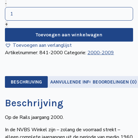
Op
-
de
de
Wegwijzer
NVBS
Rails
+
jaargang
Mijn
2000
Toevoegen aan winkelwagen
NVBS
aantal
Toevoegen aan verlanglijst
Artikelnummer:
841-2000
Categorie:
2000-2009
BESCHRIJVING
AANVULLENDE INFORMATIE
BEOORDELINGEN (0)
Beschrijving
Op de Rails jaargang 2000.
In de NVBS Winkel zijn – zolang de voorraad strekt –
alleen complete jaargangen uit de periode van medio 1960