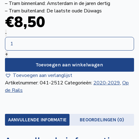
– Tram binnenland: Amsterdam in de jaren dertig
de
– Tram buitenland: De laatste oude Düwags
Wegwijzer
NVBS
€
8
,50
Mijn
Op
-
NVBS
de
Rails
+
december
2025
Toevoegen aan winkelwagen
aantal
Toevoegen aan verlanglijst
Artikelnummer:
041-2512
Categorieën:
2020-2029
,
Op
de Rails
AANVULLENDE INFORMATIE
BEOORDELINGEN (0)