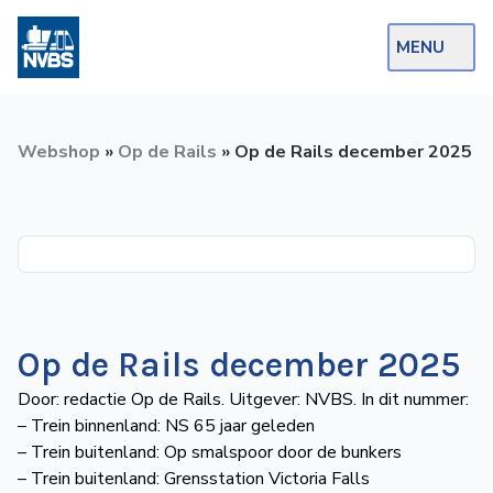
MENU
Webshop
Webshop
»
Op de Rails
»
Op de Rails december 2025
Op de Rails
NVBS Actueel
Afdelingen
Excursies
Actueel
Op de Rails december 2025
Door: redactie Op de Rails. Uitgever: NVBS. In dit nummer:
Ons
– Trein binnenland: NS 65 jaar geleden
aanbod
– Trein buitenland: Op smalspoor door de bunkers
Over
– Trein buitenland: Grensstation Victoria Falls