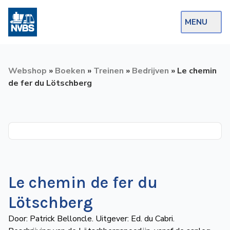
MENU
Webshop
Webshop
»
Boeken
»
Treinen
»
Bedrijven
»
Le chemin
Op de Rails
de fer du Lötschberg
NVBS Actueel
Afdelingen
Excursies
Actueel
Le chemin de fer du
Ons
Lötschberg
aanbod
Door: Patrick Belloncle. Uitgever: Ed. du Cabri.
Over