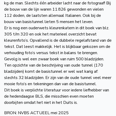
kg de man. Slechts één arbeider lacht naar de fotograaf! Bij
de bouw van de lijn waren 11.826 gewonden en vielen
112 doden, de laatsten allemaal Italianen. Ook bij de
bouw van basistunnel lieten 5 mensen het leven.
Er is nog een ouderwets kleurenkatern in dit boek van blz.
305 t/m 320 en ook het materieel overzicht bevat
kleurenfoto’s. Opvallend is de dubbele regelafstand van de
tekst. Dat leest makkelijk. Het is blijkbaar gekozen om de
verhouding foto’s versus tekst in balans te brengen.
Gevolg is wel een zwaar boek van ruim 500 bladzijden.
Ten opzichte van de beschrijving van oude tunnel (170
bladzijden) komt de basistunnel er wel wat karig af:
slechts 32 bladzijden. Er zijn van de oude tunnel veel meer
mooie foto’s en tekeningen dan van de basistunnel.
Dit boek is verplichte literatuur voor iedere liefhebber van
de hedendaagse BLS, die misschien even moeten
doorbijten omdat het niet in het Duits is.
BRON: NVBS ACTUEEL mei 2025