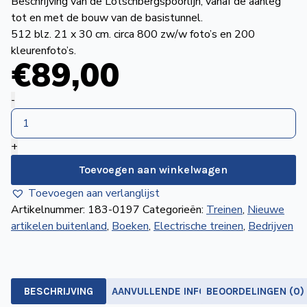
Beschrijving van de Lötschbergspoorlijn, vanaf de aanleg
de
tot en met de bouw van de basistunnel.
Wegwijzer
NVBS
512 blz. 21 x 30 cm. circa 800 zw/w foto’s en 200
kleurenfoto’s.
€
89
,00
Mijn
NVBS
Le
-
chemin
de
+
fer
du
Toevoegen aan winkelwagen
Lötschberg
Toevoegen aan verlanglijst
aantal
Artikelnummer:
183-0197
Categorieën:
Treinen
,
Nieuwe
artikelen buitenland
,
Boeken
,
Electrische treinen
,
Bedrijven
BESCHRIJVING
AANVULLENDE INFORMATIE
BEOORDELINGEN (0)