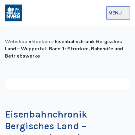
MENU
Webshop
Webshop
»
Boeken
»
Eisenbahnchronik Bergisches
Op de Rails
Land – Wuppertal. Band 1: Strecken, Bahnhöfe und
Betriebswerke
NVBS Actueel
Afdelingen
Excursies
Actueel
Eisenbahnchronik
Ons
aanbod
Bergisches Land –
Over