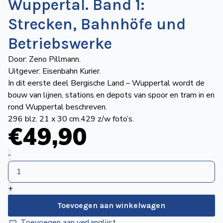
Wuppertal. Band 1:
de
Wegwijzer
Strecken, Bahnhöfe und
NVBS
Betriebswerke
Mijn
Door: Zeno Pillmann.
NVBS
Uitgever: Eisenbahn Kurier.
In dit eerste deel Bergische Land – Wuppertal wordt de
bouw van lijnen, stations en depots van spoor en tram in en
rond Wuppertal beschreven.
296 blz. 21 x 30 cm.429 z/w foto’s.
€
49
,90
Eisenbahnchronik
-
Bergisches
Land
+
-
Wuppertal.
Toevoegen aan winkelwagen
Band
Toevoegen aan verlanglijst