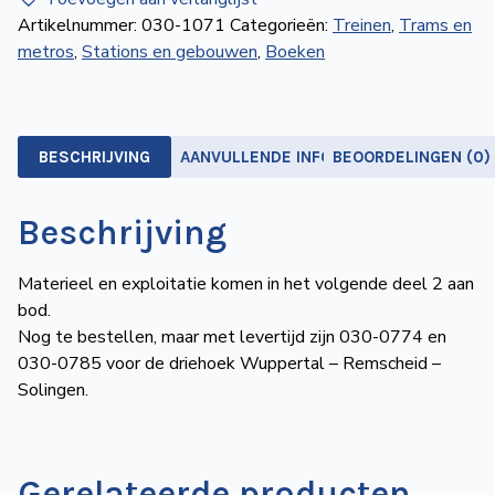
1:
Artikelnummer:
030-1071
Categorieën:
Treinen
,
Trams en
Strecken,
metros
,
Stations en gebouwen
,
Boeken
Bahnhöfe
und
Betriebswerke
aantal
BESCHRIJVING
AANVULLENDE INFORMATIE
BEOORDELINGEN (0)
Beschrijving
Materieel en exploitatie komen in het volgende deel 2 aan
bod.
Nog te bestellen, maar met levertijd zijn 030-0774 en
030-0785 voor de driehoek Wuppertal – Remscheid –
Solingen.
Gerelateerde producten