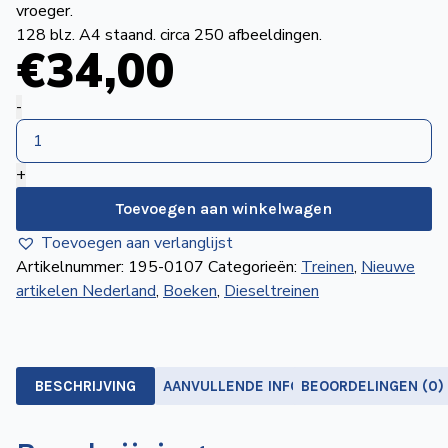
vroeger.
de
128 blz. A4 staand. circa 250 afbeeldingen.
Wegwijzer
NVBS
€
34
,00
Mijn
Dieselend
-
NVBS
door
Nederland
+
aantal
Toevoegen aan winkelwagen
Toevoegen aan verlanglijst
Artikelnummer:
195-0107
Categorieën:
Treinen
,
Nieuwe
artikelen Nederland
,
Boeken
,
Dieseltreinen
BESCHRIJVING
AANVULLENDE INFORMATIE
BEOORDELINGEN (0)