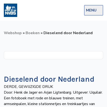
MENU
Webshop
Webshop
»
Boeken
»
Dieselend door Nederland
Op de Rails
NVBS Actueel
Afdelingen
Excursies
Actueel
Dieselend door Nederland
DERDE, GEWIJZIGDE DRUK
Ons
Door: Henk de Jager en Arjan Ligtenbarg. Uitgever: Uquilair.
aanbod
Een fotoboek met rode en blauwe treinen, met
Over
armseinpalen, kleine stationnetjes en treinkaartjes van