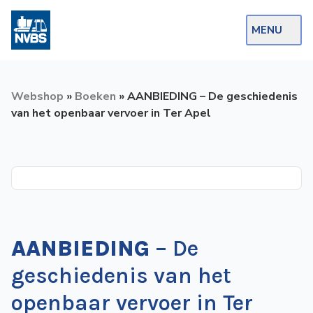
MENU
Webshop
Webshop
»
Boeken
»
AANBIEDING – De geschiedenis
Op de Rails
van het openbaar vervoer in Ter Apel
NVBS Actueel
Afdelingen
Excursies
Actueel
AANBIEDING
– De
Ons
geschiedenis van het
aanbod
openbaar vervoer in Ter
Over