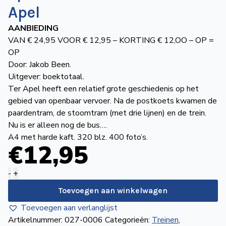
de
Apel
Wegwijzer
NVBS
AANBIEDING
VAN € 24,95 VOOR € 12,95 – KORTING € 12,OO – OP =
Mijn
OP
Door: Jakob Been.
NVBS
Uitgever: boektotaal.
Ter Apel heeft een relatief grote geschiedenis op het
gebied van openbaar vervoer. Na de postkoets kwamen de
paardentram, de stoomtram (met drie lijnen) en de trein.
Nu is er alleen nog de bus….
A4 met harde kaft. 320 blz. 400 foto’s.
€
12
,95
AANBIEDING
-
+
-
Toevoegen aan winkelwagen
De
Toevoegen aan verlanglijst
geschiedenis
Artikelnummer:
027-0006
Categorieën:
Treinen
,
van