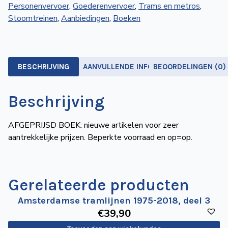
Personenvervoer
,
Goederenvervoer
,
Trams en metros
,
het
Stoomtreinen
,
Aanbiedingen
,
Boeken
openbaar
vervoer
in
Ter
BESCHRIJVING
AANVULLENDE INFORMATIE
BEOORDELINGEN (0)
Apel
aantal
Beschrijving
AFGEPRIJSD BOEK: nieuwe artikelen voor zeer
aantrekkelijke prijzen. Beperkte voorraad en op=op.
Gerelateerde producten
Amsterdamse tramlijnen 1975-2018, deel 3
€
39
,90