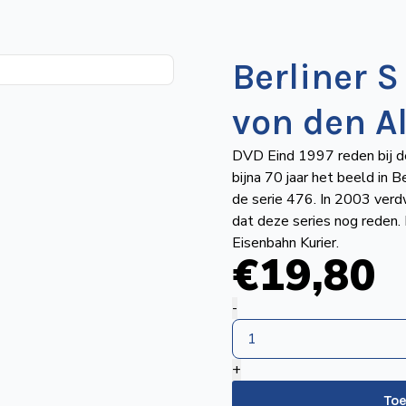
Berliner 
von den A
DVD Eind 1997 reden bij de
bijna 70 jaar het beeld in 
de serie 476. In 2003 verd
dat deze series nog reden. 
Eisenbahn Kurier.
€
19
,80
Berliner
-
S
Bahn
+
Abschied
von
To