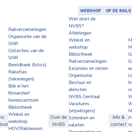
WEBSHOP
OP DE RAILS
Wat doet de
NVBS?
Railverzamelingen
Afdelingen
Organisatie van de
Winkel en
M
SNR
webshop
M
Collecties van de
Bibliotheek
G
SNR
Railverzamelingen
G
Beeldbank (foto’s)
Excursies en reizen
a
Railatlas
Organisatie
L
(tekeningen)
Bestuur en
I
Blik in het
diensten
c
filmarchief
NVBS Centraal
W
Kenniscentrum
Vacatures
W
Bibliotheek
(vrijwilligers)
N
Winkel en
ns
Over de
Info &
Schenken en
P
webshop
nbod
NVBS
contact
nalaten
W
HOV/Railnieuws