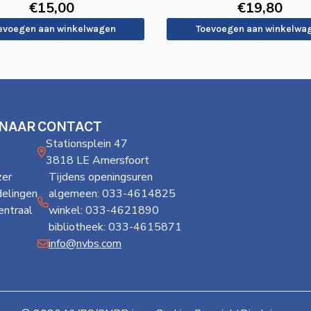
€
15
,00
€
19
,80
evoegen aan winkelwagen
Toevoegen aan winkelwa
 NAAR
CONTACT
Stationsplein 47
3818 LE Amersfoort
er
Tijdens openingsuren
delingen
algemeen: 033-4614825
ntraal
winkel: 033-4621890
bibliotheek: 033-4615871
info@nvbs.com