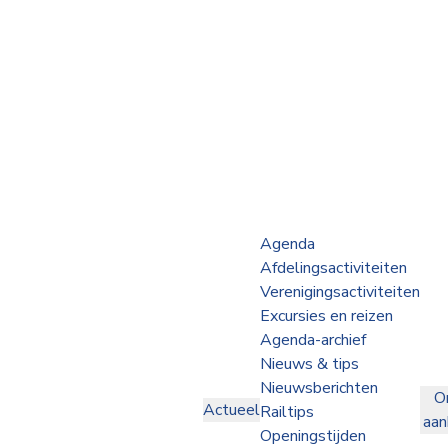
Webshop
Op de Rails
NVBS Actueel
Afdelingen
Agenda
Afdelingsactiviteiten
Excursies
Verenigingsactiviteiten
Excursies en reizen
Actueel
Agenda-archief
Nieuws & tips
Ons
Nieuwsberichten
O
aanbod
Actueel
Railtips
aa
Over
Openingstijden