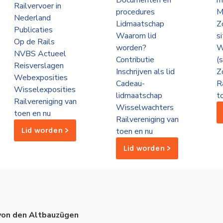
Documenten en
m
Railvervoer in
procedures
M
Nederland
Lidmaatschap
Z
Publicaties
Waarom lid
s
Op de Rails
worden?
W
NVBS Actueel
Contributie
(
Reisverslagen
Inschrijven als lid
Z
Webexposities
Cadeau-
R
Wisselexposities
lidmaatschap
t
Railvereniging van
Wisselwachters
toen en nu
Railvereniging van
Lid worden >
toen en nu
Lid worden >
 von den Altbauzügen