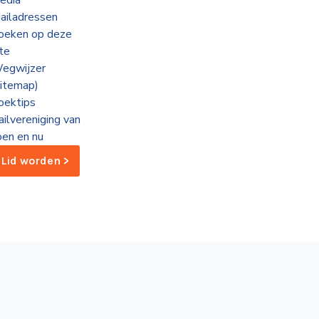
edia
ailadressen
oeken op deze
ite
egwijzer
sitemap)
oektips
ailvereniging van
oen en nu
Lid worden >