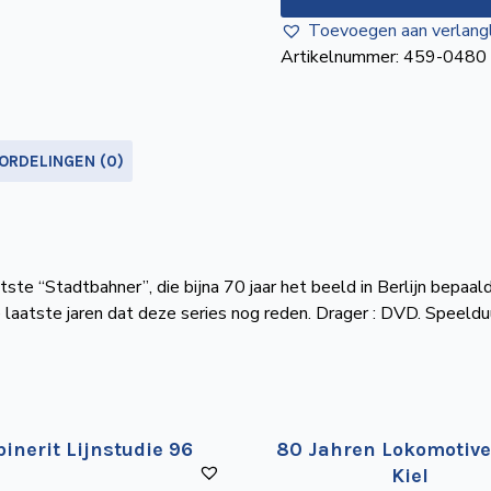
den
Toevoegen aan verlangl
Altbauzügen
Artikelnummer:
459-0480
aantal
ORDELINGEN (0)
te “Stadtbahner”, die bijna 70 jaar het beeld in Berlijn bepaa
laatste jaren dat deze series nog reden. Drager : DVD. Speelduur
inerit Lijnstudie 96
80 Jahren Lokomotive
Kiel