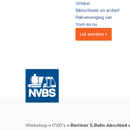
Winkel
de
Bibliotheek en archief
Wegwijzer
NVBS
Railvereniging van
toen en nu
Mijn
Lid worden >
NVBS
Webshop
»
DVD's
»
Berliner S Bahn Abschied