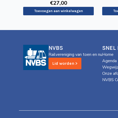
€
27
,00
Toevoegen aan winkelwagen
To
NVBS
SNEL
Railvereniging van toen en nu
Home
Agenda
Lid worden >
Wegwijz
Onze af
NVBS Ce