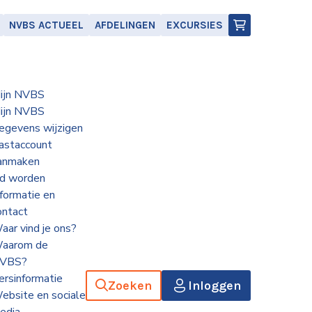
NVBS ACTUEEL
AFDELINGEN
EXCURSIES
ijn NVBS
ijn NVBS
egevens wijzigen
astaccount
anmaken
id worden
nformatie en
ontact
aar vind je ons?
aarom de
VBS?
ersinformatie
Zoeken
Inloggen
ebsite en sociale