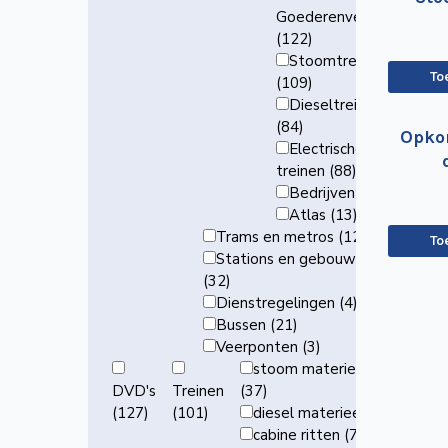
Goederenvervoer
(122)
Stoomtreinen
To
(109)
Dieseltreinen
(84)
Opko
Electrische
treinen (88)
Bedrijven (92)
Atlas (13)
Trams en metros (123)
To
Stations en gebouwen
(32)
Dienstregelingen (4)
Bussen (21)
Veerponten (3)
stoom materieel
DVD's
Treinen
(37)
(127)
(101)
diesel materieel (26)
cabine ritten (7)