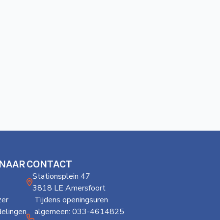
 NAAR
CONTACT
Stationsplein 47
3818 LE Amersfoort
er
Tijdens openingsuren
delingen
algemeen: 033-4614825