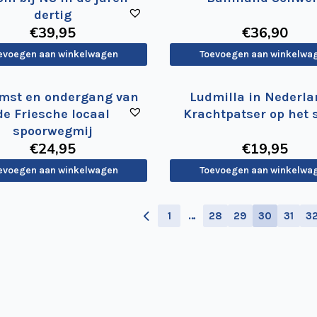
dertig
€
39
,95
€
36
,90
evoegen aan winkelwagen
Toevoegen aan winkelwa
mst en ondergang van
Ludmilla in Nederla
de Friesche locaal
Krachtpatser op het 
spoorwegmij
€
24
,95
€
19
,95
evoegen aan winkelwagen
Toevoegen aan winkelwa
1
…
28
29
30
31
3