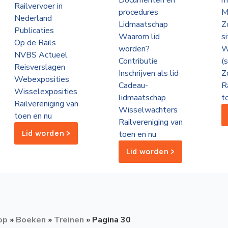
Documenten en
m
Railvervoer in
procedures
M
Nederland
Lidmaatschap
Z
Publicaties
Waarom lid
s
Op de Rails
worden?
W
NVBS Actueel
Contributie
(
Reisverslagen
Inschrijven als lid
Z
Webexposities
Cadeau-
R
Wisselexposities
lidmaatschap
t
Railvereniging van
Wisselwachters
toen en nu
Railvereniging van
Lid worden >
toen en nu
Lid worden >
op
»
Boeken
»
Treinen
»
Pagina 30