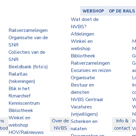
WEBSHOP
OP DE RAILS
Wat doet de
NVBS?
Railverzamelingen
Afdelingen
Organisatie van de
Winkel en
M
SNR
webshop
M
Collecties van de
Bibliotheek
G
SNR
Railverzamelingen
G
Beeldbank (foto’s)
Excursies en reizen
a
Railatlas
Organisatie
L
(tekeningen)
Bestuur en
I
Blik in het
diensten
c
filmarchief
NVBS Centraal
W
Kenniscentrum
Vacatures
W
Bibliotheek
(vrijwilligers)
N
Winkel en
ns
Over de
Info &
Schenken en
P
webshop
nbod
NVBS
contact
nalaten
W
HOV/Railnieuws