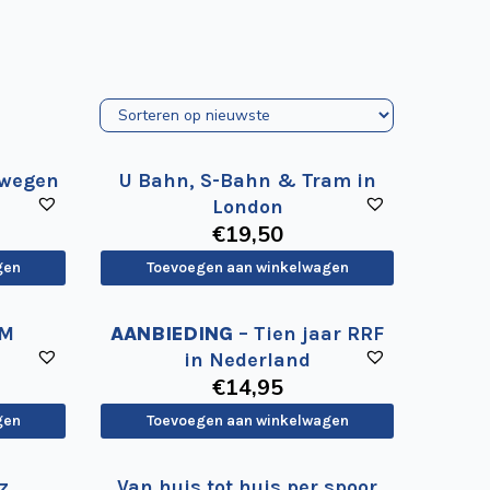
rwegen
U Bahn, S-Bahn & Tram in
London
€
19
,50
gen
Toevoegen aan winkelwagen
AM
AANBIEDING
– Tien jaar RRF
in Nederland
€
14
,95
gen
Toevoegen aan winkelwagen
z
Van huis tot huis per spoor