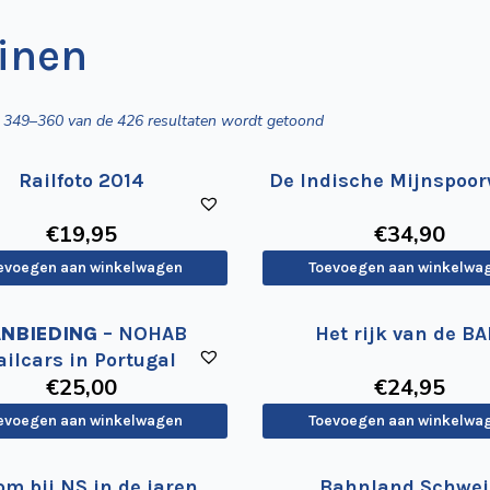
inen
Gesorteerd
t 349–360 van de 426 resultaten wordt getoond
op
nieuwste
Railfoto 2014
De Indische Mijnspoo
€
19
,95
€
34
,90
evoegen aan winkelwagen
Toevoegen aan winkelwa
ANBIEDING
– NOHAB
Het rijk van de B
ailcars in Portugal
€
25
,00
€
24
,95
evoegen aan winkelwagen
Toevoegen aan winkelwa
om bij NS in de jaren
Bahnland Schwei