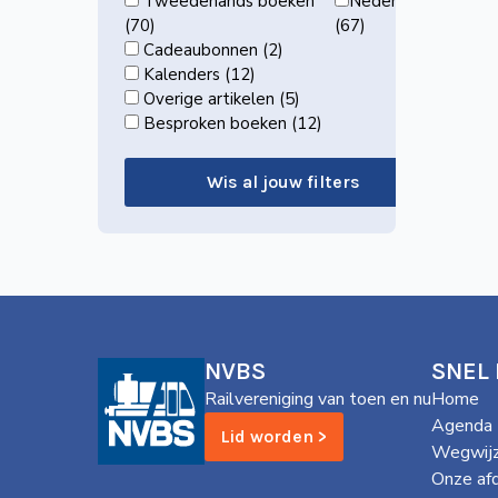
Tweedehands boeken
Nederland
(70)
(67)
Cadeaubonnen (2)
Kalenders (12)
Overige artikelen (5)
Besproken boeken (12)
Wis al jouw filters
NVBS
SNEL
Railvereniging van toen en nu
Home
Agenda
Lid worden >
Wegwijz
Onze af