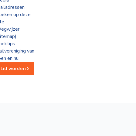
edia
ailadressen
oeken op deze
ite
egwijzer
sitemap)
oektips
ailvereniging van
oen en nu
Lid worden >