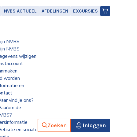
NVBS ACTUEEL
AFDELINGEN
EXCURSIES
ijn NVBS
ijn NVBS
egevens wijzigen
astaccount
anmaken
id worden
nformatie en
ontact
aar vind je ons?
aarom de
VBS?
ersinformatie
Zoeken
Inloggen
ebsite en sociale