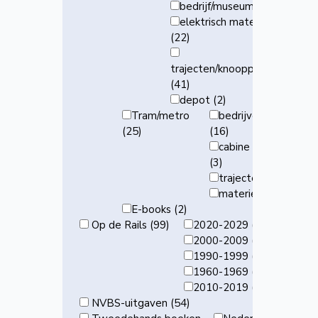
bedrijf/museum (11)
elektrisch materieel
(22)
trajecten/knooppunten
(41)
depot (2)
Tram/metro
bedrijven
(25)
(16)
cabine ritten
(3)
trajecten (7)
materieel (2)
E-books (2)
Op de Rails (99)
2020-2029 (39)
2000-2009 (10)
1990-1999 (10)
1960-1969 (1)
2010-2019 (10)
NVBS-uitgaven (54)