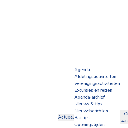
Webshop
Op de Rails
NVBS Actueel
Afdelingen
Agenda
Afdelingsactiviteiten
Excursies
Verenigingsactiviteiten
Excursies en reizen
Actueel
Agenda-archief
Nieuws & tips
Ons
Nieuwsberichten
O
aanbod
Actueel
Railtips
aa
Over
Openingstijden