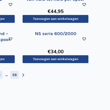
€
44
,95
gen
Toevoegen aan winkelwagen
nd –
NS serie 600/2000
spoor
€
34
,00
gen
Toevoegen aan winkelwagen
2
…
36