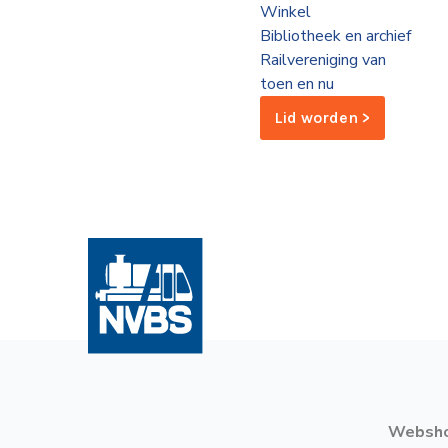
Winkel
de
Bibliotheek en archief
Wegwijzer
NVBS
Railvereniging van
toen en nu
Mijn
Lid worden >
NVBS
Websh