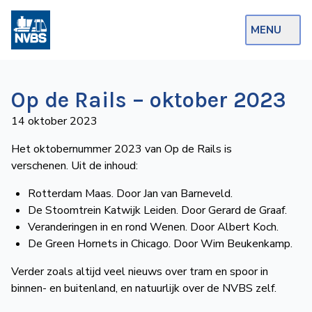
MENU
Webshop
Op de Rails – oktober 2023
Op de Rails
14 oktober 2023
NVBS Actueel
Het oktobernummer 2023 van Op de Rails is
verschenen. Uit de inhoud:
Afdelingen
Rotterdam Maas. Door Jan van Barneveld.
Excursies
De Stoomtrein Katwijk Leiden. Door Gerard de Graaf.
Actueel
Veranderingen in en rond Wenen. Door Albert Koch.
De Green Hornets in Chicago. Door Wim Beukenkamp.
Ons
Verder zoals altijd veel nieuws over tram en spoor in
aanbod
binnen- en buiten­land, en natuurlijk over de NVBS zelf.
Over