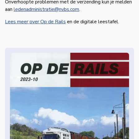
Onverhoopte problemen met de verzending kun je melden
de
aan
ledenadministratie@nvbs.com
.
Wegwijzer
NVBS
Lees meer over Op de Rails
en de digitale leestafel.
Mijn
NVBS