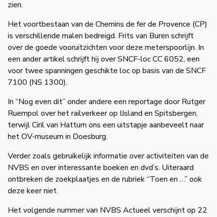
zien.
de
Wegwijzer
NVBS
Het voortbestaan van de Chemins de fer de Provence (CP)
is verschillende malen bedreigd. Frits van Buren schrijft
Mijn
over de goede vooruitzichten voor deze meter­spoorlijn. In
een ander artikel schrijft hij over SNCF-loc CC 6052, een
NVBS
voor twee spanningen geschikte loc op basis van de SNCF
7100 (NS 1300).
In “Nog even dit” onder andere een reportage door Rutger
Ruempol over het railverkeer op IJsland en Spitsbergen,
terwijl Ciril van Hattum ons een uitstapje aanbeveelt naar
het OV-museum in Doesburg.
Verder zoals gebruikelijk informatie over activiteiten van de
NVBS en over interes­sante boeken en dvd’s. Uiteraard
ont­breken de zoekplaatjes en de rubriek “Toen en …” ook
deze keer niet.
Het volgende nummer van NVBS Actueel verschijnt op 22