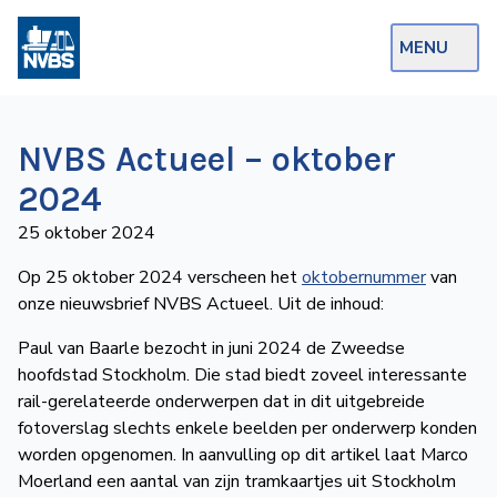
MENU
Webshop
NVBS Actueel – oktober
Op de Rails
2024
NVBS Actueel
25 oktober 2024
Afdelingen
Op 25 oktober 2024 verscheen het
oktobernummer
van
onze nieuwsbrief NVBS Actueel. Uit de inhoud:
Excursies
Paul van Baarle bezocht in juni 2024 de Zweedse
Actueel
hoofdstad Stockholm. Die stad biedt zoveel interessante
rail-gerelateerde onderwerpen dat in dit uitgebreide
Ons
fotoverslag slechts enkele beelden per onderwerp konden
aanbod
worden opgenomen. In aanvulling op dit artikel laat Marco
Over
Moerland een aantal van zijn tram­kaartjes uit Stockholm