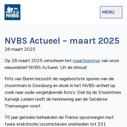
MENU
Webshop
NVBS Actueel – maart 2025
Op de Rails
28 maart 2025
NVBS Actueel
Op 28 maart 2025 verscheen het
maartnummer
van onze
nieuwsbrief NVBS Actueel. Uit de inhoud:
Afdelingen
Frits van Buren bezocht de nagebootste sporen van de
Excursies
stoomtram in Doesburg en dook in het NVBS-archief op
Actueel
zoek naar oude vergelijkende foto’s. Ook bij de Stoomtrein
Katwijk Leiden leeft de herinnering aan de Gelderse
Tramwegen voort.
Ons
aanbod
70 jaar geleden behaalden de Franse spoorwegen met
Over
twee elektrische loco­mo­tie­ven snelheden tot 331