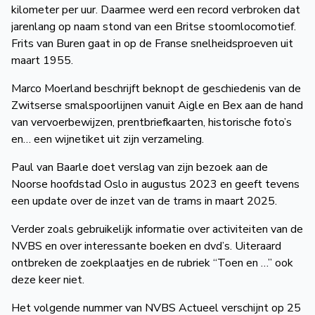
kilometer per uur. Daarmee werd een record verbroken dat
de
jarenlang op naam stond van een Britse stoomlocomotief.
Wegwijzer
NVBS
Frits van Buren gaat in op de Franse snelheidsproeven uit
maart 1955.
Mijn
Marco Moerland beschrijft beknopt de geschiedenis van de
NVBS
Zwitserse smal­spoor­lijnen vanuit Aigle en Bex aan de hand
van vervoerbewijzen, prent­brief­kaarten, historische foto’s
en… een wijnetiket uit zijn verzameling.
Paul van Baarle doet verslag van zijn bezoek aan de
Noorse hoofdstad Oslo in augustus 2023 en geeft tevens
een update over de inzet van de trams in maart 2025.
Verder zoals gebruikelijk informatie over activiteiten van de
NVBS en over interes­sante boeken en dvd’s. Uiteraard
ont­breken de zoekplaatjes en de rubriek “Toen en …” ook
deze keer niet.
Het volgende nummer van NVBS Actueel verschijnt op 25