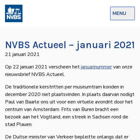
MENU
Webshop
NVBS Actueel – januari 2021
Op de Rails
21 januari 2021
NVBS Actueel
Op 22 januari 2021 verscheen het
januarinummer
van onze
nieuwsbrief NVBS Actueel.
Afdelingen
De traditionele kerstritten per museumtram konden in
Excursies
december 2020 niet plaatsvinden. In plaats daarvan nodigt
Actueel
Paul van Baarle ons uit voor een virtuele avondrit door het
centrum van Amsterdam. Frits van Buren bracht een
bezoek aan het Vogtland, een streek in Sachsen rond de
Ons
stad Plauen.
aanbod
Over
De Duitse minister van Verkeer bepleitte onlangs dat er