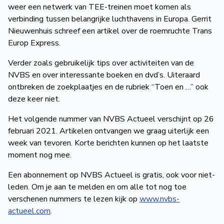
weer een netwerk van TEE-treinen moet komen als
de
verbinding tussen belangrijke luchthavens in Europa. Gerrit
Wegwijzer
NVBS
Nieuwenhuis schreef een artikel over de roem­ruchte Trans
Europ Express.
Mijn
Verder zoals gebruikelijk tips over activiteiten van de
NVBS
NVBS en over interes­sante boeken en dvd’s. Uiteraard
ont­breken de zoek­plaatjes en de rubriek “Toen en …” ook
deze keer niet.
Het volgende nummer van NVBS Actueel verschijnt op 26
februari 2021. Artikelen ontvangen we graag uiterlijk een
week van tevoren. Korte berichten kunnen op het laatste
moment nog mee.
Een abonnement op NVBS Actueel is gratis, ook voor niet-
leden. Om je aan te melden en om alle tot nog toe
verschenen nummers te lezen kijk op
www.nvbs-
actueel.com
.