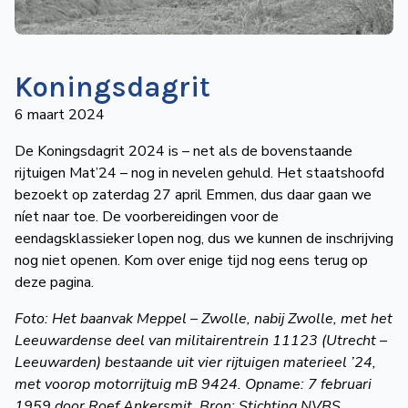
de
Wegwijzer
NVBS
Koningsdagrit
Mijn
6 maart 2024
NVBS
De Koningsdagrit 2024 is – net als de bovenstaande
rijtuigen Mat’24 – nog in nevelen gehuld. Het staatshoofd
bezoekt op zaterdag 27 april Emmen, dus daar gaan we
níet naar toe. De voorbereidingen voor de
eendagsklassieker lopen nog, dus we kunnen de inschrijving
nog niet openen. Kom over enige tijd nog eens terug op
deze pagina.
Foto: Het baanvak Meppel – Zwolle, nabij Zwolle, met het
Leeuwardense deel van militairentrein 11123 (Utrecht –
Leeuwarden) bestaande uit vier rijtuigen materieel ’24,
met voorop motorrijtuig mB 9424. Opname: 7 februari
1959 door Roef Ankersmit. Bron: Stichting NVBS