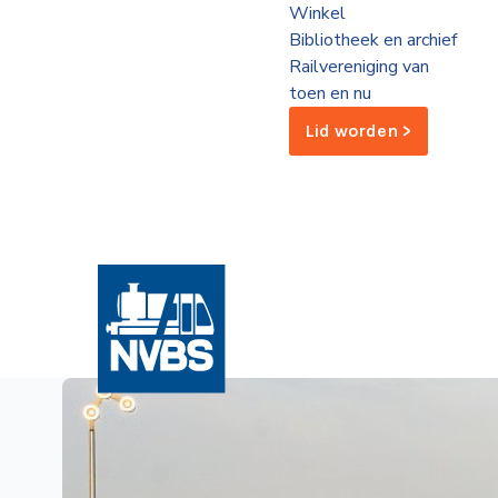
Winkel
de
Bibliotheek en archief
Wegwijzer
NVBS
Railvereniging van
toen en nu
Mijn
Lid worden >
NVBS