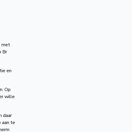
k met
o Br
tie en
n. Op
r wille
n daar
e aan te
cherm