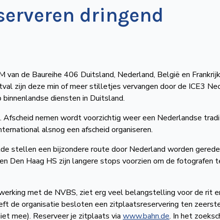
serveren dringend
M van de Baureihe 406 Duitsland, Nederland, België en Frankrij
val zijn deze min of meer stilletjes vervangen door de ICE3 Ne
binnenlandse diensten in Duitsland.
n. Afscheid nemen wordt voorzichtig weer een Nederlandse tradi
ternational alsnog een afscheid organiseren.
de stellen een bijzondere route door Nederland worden gerede
n Den Haag HS zijn langere stops voorzien om de fotografen te
nwerking met de NVBS, ziet erg veel belangstelling voor de rit e
ft de organisatie besloten een zitplaatsreservering ten zeerst
niet mee). Reserveer je zitplaats via
www.bahn.de
. In het zoeks