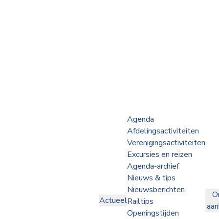
Webshop
Op de Rails
NVBS Actueel
Afdelingen
Agenda
Afdelingsactiviteiten
Excursies
Verenigingsactiviteiten
Excursies en reizen
Actueel
Agenda-archief
Nieuws & tips
Ons
Nieuwsberichten
O
aanbod
Actueel
Railtips
aa
Over
Openingstijden