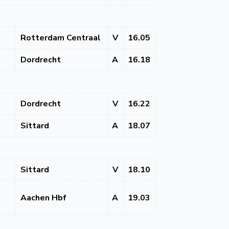
Rotterdam Centraal
V
16.05
Dordrecht
A
16.18
Dordrecht
V
16.22
Sittard
A
18.07
Sittard
V
18.10
Aachen Hbf
A
19.03