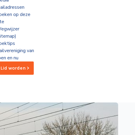
edia
ailadressen
oeken op deze
ite
egwijzer
sitemap)
oektips
ailvereniging van
oen en nu
Lid worden >