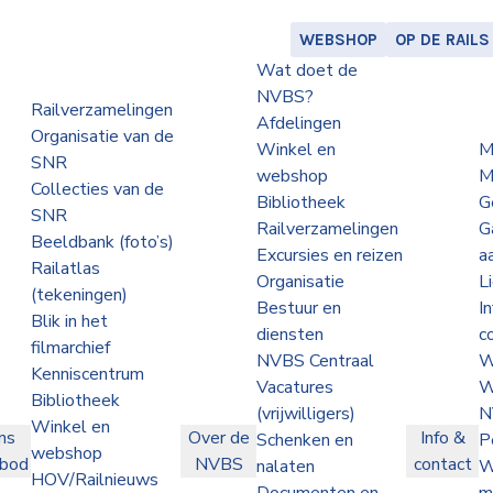
WEBSHOP
OP DE RAILS
Wat doet de
NVBS?
Railverzamelingen
Afdelingen
Organisatie van de
Winkel en
M
SNR
webshop
M
Collecties van de
Bibliotheek
G
SNR
Railverzamelingen
G
Beeldbank (foto’s)
Excursies en reizen
a
Railatlas
Organisatie
L
(tekeningen)
Bestuur en
I
Blik in het
diensten
c
filmarchief
NVBS Centraal
W
Kenniscentrum
Vacatures
W
Bibliotheek
(vrijwilligers)
N
Winkel en
ns
Over de
Info &
Schenken en
P
webshop
nbod
NVBS
contact
nalaten
W
HOV/Railnieuws