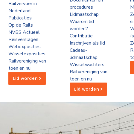
Documenten en
m
Railvervoer in
procedures
M
Nederland
Lidmaatschap
Z
Publicaties
Waarom lid
s
Op de Rails
worden?
W
NVBS Actueel
Contributie
(
Reisverslagen
Inschrijven als lid
Z
Webexposities
Cadeau-
R
Wisselexposities
lidmaatschap
t
Railvereniging van
Wisselwachters
toen en nu
Railvereniging van
Lid worden >
toen en nu
Lid worden >