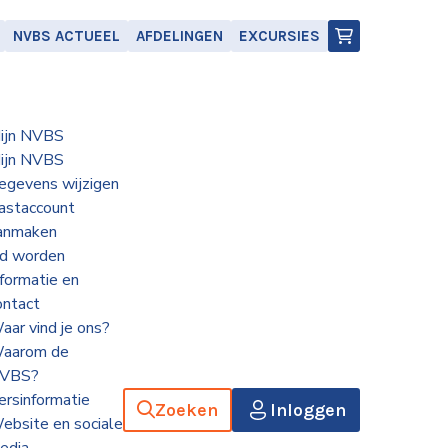
NVBS ACTUEEL
AFDELINGEN
EXCURSIES
ijn NVBS
ijn NVBS
egevens wijzigen
astaccount
anmaken
id worden
nformatie en
ontact
aar vind je ons?
aarom de
VBS?
ersinformatie
Zoeken
Inloggen
ebsite en sociale