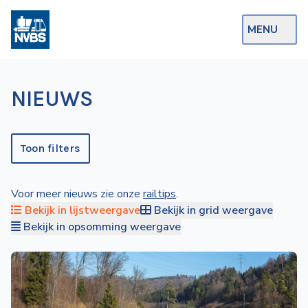
MENU
Webshop
NIEUWS
Op de Rails
NVBS Actueel
Toon filters
Afdelingen
Voor meer nieuws zie onze
railtips
.
Excursies
Bekijk in lijstweergave
Bekijk in grid weergave
Actueel
Bekijk in opsomming weergave
Ons
aanbod
Over