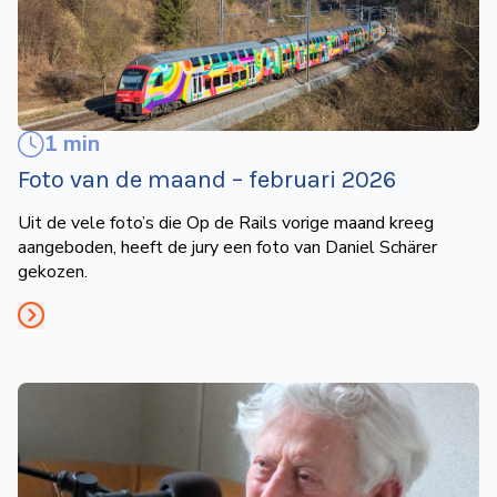
de
Wegwijzer
NVBS
Mijn
1 min
NVBS
Foto van de maand – februari 2026
Uit de vele foto’s die Op de Rails vorige maand kreeg
aangeboden, heeft de jury een foto van Daniel Schärer
gekozen.