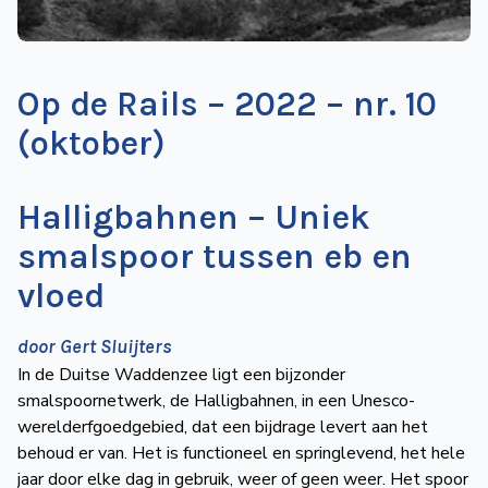
de
Wegwijzer
NVBS
Op de Rails – 2022 – nr. 10
Mijn
(oktober)
NVBS
Halligbahnen – Uniek
smalspoor tussen eb en
vloed
door Gert Sluijters
In de Duitse Waddenzee ligt een bijzonder
smalspoornetwerk, de Halligbahnen, in een Unesco-
werelderfgoedgebied, dat een bijdrage levert aan het
behoud er van. Het is functioneel en springlevend, het hele
jaar door elke dag in gebruik, weer of geen weer. Het spoor