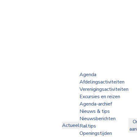
Webshop
Op de Rails
NVBS Actueel
Afdelingen
Agenda
Afdelingsactiviteiten
Excursies
Verenigingsactiviteiten
Excursies en reizen
Actueel
Agenda-archief
Nieuws & tips
Ons
Nieuwsberichten
O
aanbod
Actueel
Railtips
aa
Over
Openingstijden