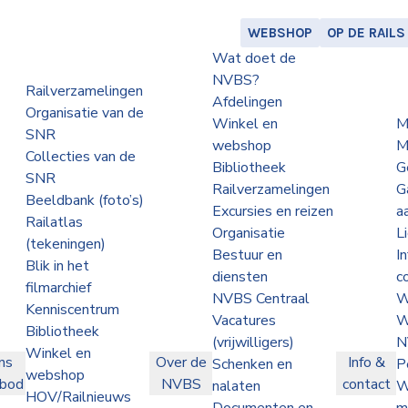
WEBSHOP
OP DE RAILS
Wat doet de
NVBS?
Railverzamelingen
Afdelingen
Organisatie van de
Winkel en
M
SNR
webshop
M
Collecties van de
Bibliotheek
G
SNR
Railverzamelingen
G
Beeldbank (foto’s)
Excursies en reizen
a
Railatlas
Organisatie
L
(tekeningen)
Bestuur en
I
Blik in het
diensten
c
filmarchief
NVBS Centraal
W
Kenniscentrum
Vacatures
W
Bibliotheek
(vrijwilligers)
N
Winkel en
ns
Over de
Info &
Schenken en
P
webshop
nbod
NVBS
contact
nalaten
W
HOV/Railnieuws