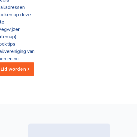
edia
ailadressen
oeken op deze
ite
egwijzer
sitemap)
oektips
ailvereniging van
oen en nu
Lid worden >