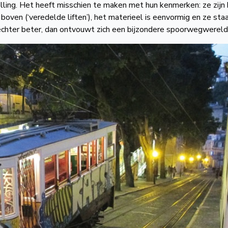
lling. Het heeft misschien te maken met hun kenmerken: ze zijn 
oven (‘veredelde liften’), het materieel is eenvormig en ze sta
je echter beter, dan ontvouwt zich een bijzondere spoorwegwereld