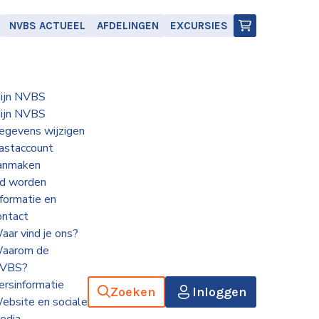
NVBS ACTUEEL
AFDELINGEN
EXCURSIES
ijn NVBS
ijn NVBS
egevens wijzigen
astaccount
anmaken
id worden
nformatie en
ontact
aar vind je ons?
aarom de
VBS?
ersinformatie
Zoeken
Inloggen
ebsite en sociale