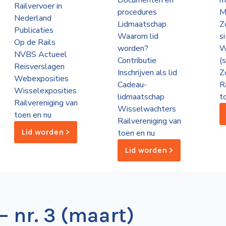
Documenten en
m
Railvervoer in
procedures
M
Nederland
Lidmaatschap
Z
Publicaties
Waarom lid
s
Op de Rails
worden?
W
NVBS Actueel
Contributie
(
Reisverslagen
Inschrijven als lid
Z
Webexposities
Cadeau-
R
Wisselexposities
lidmaatschap
t
Railvereniging van
Wisselwachters
toen en nu
Railvereniging van
Lid worden >
toen en nu
Lid worden >
– nr. 3 (maart)