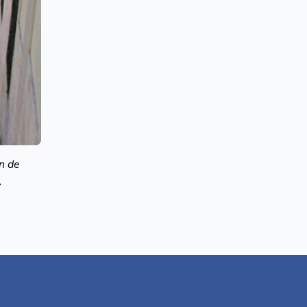
in de
,