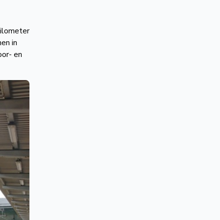
kilometer
en in
oor- en