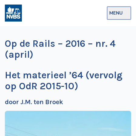
MENU
Webshop
Op de Rails – 2016 – nr. 4
Op de Rails
(april)
NVBS Actueel
Het materieel ’64 (vervolg
Afdelingen
op OdR 2015-10)
Excursies
Actueel
door J.M. ten Broek
Ons
aanbod
Over