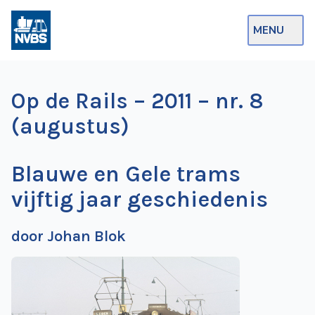
MENU
Webshop
Op de Rails – 2011 – nr. 8
Op de Rails
(augustus)
NVBS Actueel
Blauwe en Gele trams
Afdelingen
vijftig jaar geschiedenis
Excursies
Actueel
door Johan Blok
Ons
aanbod
Over