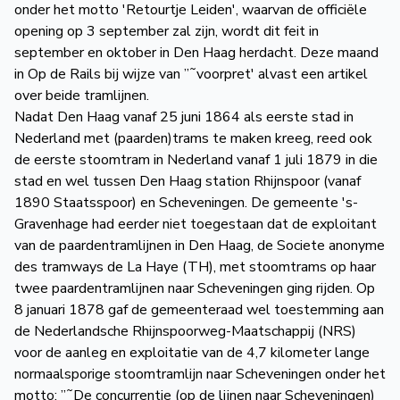
onder het motto ′Retourtje Leiden′, waarvan de officiële
opening op 3 september zal zijn, wordt dit feit in
september en oktober in Den Haag herdacht. Deze maand
in Op de Rails bij wijze van ”˜voorpret′ alvast een artikel
over beide tramlijnen.
Nadat Den Haag vanaf 25 juni 1864 als eerste stad in
Nederland met (paarden)trams te maken kreeg, reed ook
de eerste stoomtram in Nederland vanaf 1 juli 1879 in die
stad en wel tussen Den Haag station Rhijnspoor (vanaf
1890 Staatsspoor) en Scheveningen. De gemeente ′s-
Gravenhage had eerder niet toegestaan dat de exploitant
van de paardentramlijnen in Den Haag, de Societe anonyme
des tramways de La Haye (TH), met stoomtrams op haar
twee paardentramlijnen naar Scheveningen ging rijden. Op
8 januari 1878 gaf de gemeenteraad wel toestemming aan
de Nederlandsche Rhijnspoorweg-Maatschappij (NRS)
voor de aanleg en exploitatie van de 4,7 kilometer lange
normaalsporige stoomtramlijn naar Scheveningen onder het
motto: ”˜De concurrentie (op de lijnen naar Scheveningen)