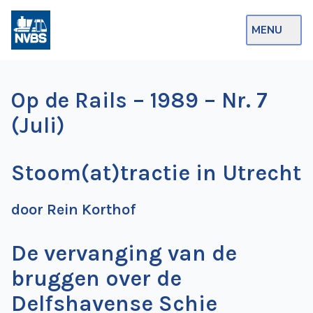
MENU
Webshop
Op de Rails – 1989 – Nr. 7
Op de Rails
(Juli)
NVBS Actueel
Stoom(at)tractie in Utrecht
Afdelingen
Excursies
door Rein Korthof
Actueel
De vervanging van de
Ons
bruggen over de
aanbod
Delfshavense Schie
Over