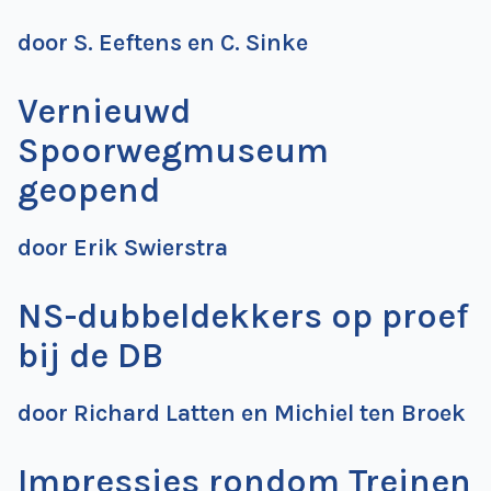
de
door S. Eeftens en C. Sinke
Wegwijzer
NVBS
Vernieuwd
Mijn
NVBS
Spoorwegmuseum
geopend
door Erik Swierstra
NS-dubbeldekkers op proef
bij de DB
door Richard Latten en Michiel ten Broek
Impressies rondom Treinen