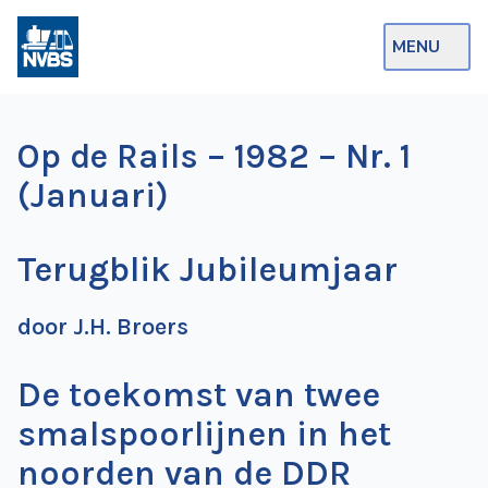
MENU
Webshop
Op de Rails – 1982 – Nr. 1
Op de Rails
(Januari)
NVBS Actueel
Terugblik Jubileumjaar
Afdelingen
Excursies
door J.H. Broers
Actueel
De toekomst van twee
Ons
smalspoorlijnen in het
aanbod
noorden van de DDR
Over