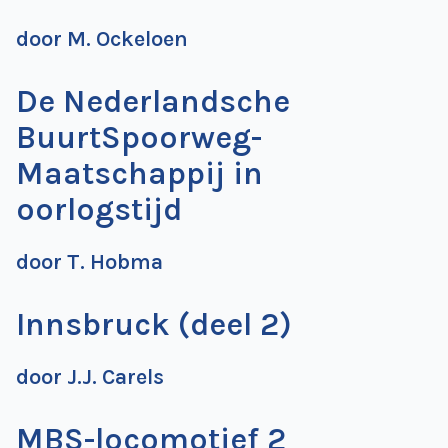
de
door M. Ockeloen
Wegwijzer
NVBS
De Nederlandsche
Mijn
NVBS
BuurtSpoorweg-
Maatschappij in
oorlogstijd
door T. Hobma
Innsbruck (deel 2)
door J.J. Carels
MBS-locomotief 2