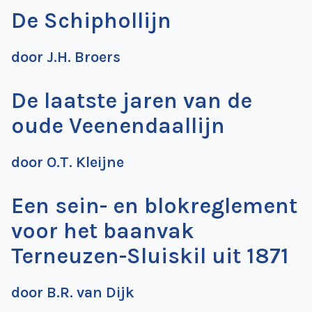
de
De Schiphollijn
Wegwijzer
NVBS
door J.H. Broers
Mijn
NVBS
De laatste jaren van de
oude Veenendaallijn
door O.T. Kleijne
Een sein- en blokreglement
voor het baanvak
Terneuzen-Sluiskil uit 1871
door B.R. van Dijk