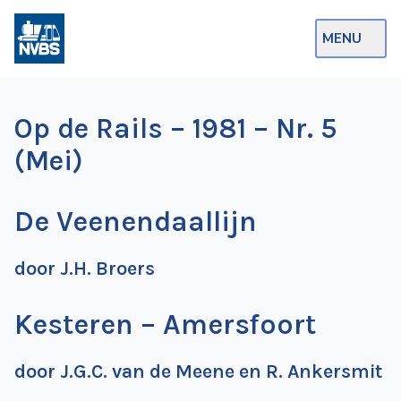
MENU
Webshop
Op de Rails – 1981 – Nr. 5
Op de Rails
(Mei)
NVBS Actueel
De Veenendaallijn
Afdelingen
Excursies
door J.H. Broers
Actueel
Kesteren – Amersfoort
Ons
aanbod
door J.G.C. van de Meene en R. Ankersmit
Over