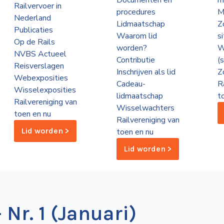
Documenten en
m
Railvervoer in
procedures
M
Nederland
Lidmaatschap
Z
Publicaties
Waarom lid
s
Op de Rails
worden?
W
NVBS Actueel
Contributie
(
Reisverslagen
Inschrijven als lid
Z
Webexposities
Cadeau-
R
Wisselexposities
lidmaatschap
t
Railvereniging van
Wisselwachters
toen en nu
Railvereniging van
Lid worden >
toen en nu
Lid worden >
 Nr. 1 (Januari)