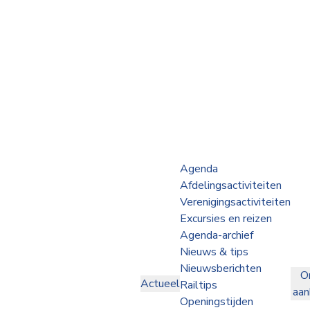
Webshop
Op de Rails
NVBS Actueel
Afdelingen
Agenda
Afdelingsactiviteiten
Excursies
Verenigingsactiviteiten
Excursies en reizen
Actueel
Agenda-archief
Nieuws & tips
Ons
Nieuwsberichten
O
aanbod
Actueel
Railtips
aa
Over
Openingstijden