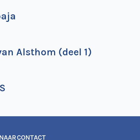
aja
an Alsthom (deel 1)
S
 NAAR
CONTACT