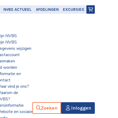
NVBS ACTUEEL
AFDELINGEN
EXCURSIES
ijn NVBS
ijn NVBS
egevens wijzigen
astaccount
anmaken
id worden
nformatie en
ontact
aar vind je ons?
aarom de
VBS?
ersinformatie
Zoeken
Inloggen
ebsite en sociale