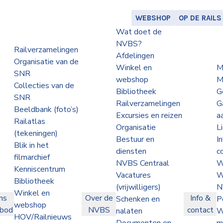
WEBSHOP
OP DE RAILS
Wat doet de
NVBS?
Railverzamelingen
Afdelingen
Organisatie van de
Winkel en
M
SNR
webshop
M
Collecties van de
Bibliotheek
G
SNR
Railverzamelingen
G
Beeldbank (foto’s)
Excursies en reizen
a
Railatlas
Organisatie
L
(tekeningen)
Bestuur en
I
Blik in het
diensten
c
filmarchief
NVBS Centraal
W
Kenniscentrum
Vacatures
W
Bibliotheek
(vrijwilligers)
N
Winkel en
ns
Over de
Info &
Schenken en
P
webshop
nbod
NVBS
contact
nalaten
W
HOV/Railnieuws