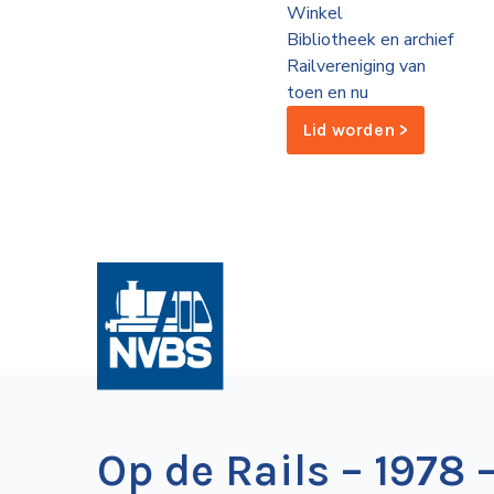
Winkel
de
Bibliotheek en archief
Wegwijzer
NVBS
Railvereniging van
toen en nu
Mijn
Lid worden >
NVBS
Op de Rails – 1978 –