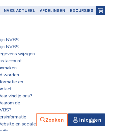
NVBS ACTUEEL
AFDELINGEN
EXCURSIES
ijn NVBS
ijn NVBS
egevens wijzigen
astaccount
anmaken
id worden
nformatie en
ontact
aar vind je ons?
aarom de
VBS?
ersinformatie
Zoeken
Inloggen
ebsite en sociale