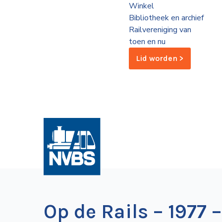
Winkel
de
Bibliotheek en archief
Wegwijzer
NVBS
Railvereniging van
toen en nu
Mijn
Lid worden >
NVBS
Op de Rails – 1977 – 