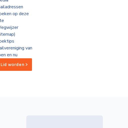
edia
ailadressen
oeken op deze
ite
egwijzer
sitemap)
oektips
ailvereniging van
oen en nu
Lid worden >