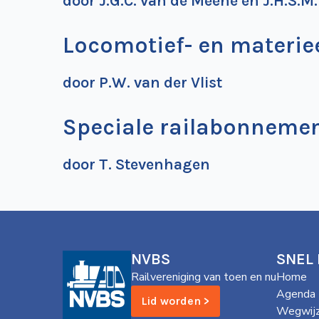
door J.G.C. van de Meene en J.H.S.M
Locomotief- en materie
door P.W. van der Vlist
Speciale railabonneme
door T. Stevenhagen
NVBS
SNEL
Railvereniging van toen en nu
Home
Agenda
Lid worden >
Wegwijz