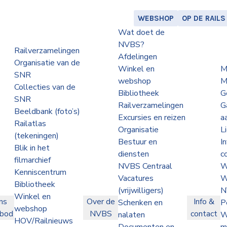
WEBSHOP
OP DE RAILS
Wat doet de
NVBS?
Railverzamelingen
Afdelingen
Organisatie van de
Winkel en
M
SNR
webshop
M
Collecties van de
Bibliotheek
G
SNR
Railverzamelingen
G
Beeldbank (foto’s)
Excursies en reizen
a
Railatlas
Organisatie
L
(tekeningen)
Bestuur en
I
Blik in het
diensten
c
filmarchief
NVBS Centraal
W
Kenniscentrum
Vacatures
W
Bibliotheek
(vrijwilligers)
N
Winkel en
ns
Over de
Info &
Schenken en
P
webshop
nbod
NVBS
contact
nalaten
W
HOV/Railnieuws