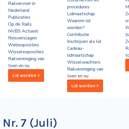
Documenten en
m
Railvervoer in
procedures
M
Nederland
Lidmaatschap
Z
Publicaties
Waarom lid
s
Op de Rails
worden?
W
NVBS Actueel
Contributie
(
Reisverslagen
Inschrijven als lid
Z
Webexposities
Cadeau-
R
Wisselexposities
lidmaatschap
t
Railvereniging van
Wisselwachters
toen en nu
Railvereniging van
Lid worden >
toen en nu
Lid worden >
Nr. 7 (Juli)