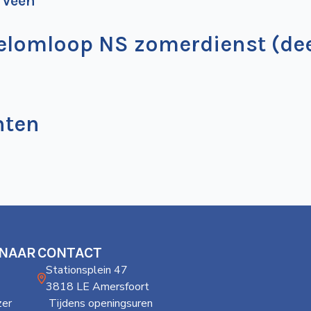
. Veen
elomloop NS zomerdienst (dee
nten
 NAAR
CONTACT
Stationsplein 47
3818 LE Amersfoort
er
Tijdens openingsuren