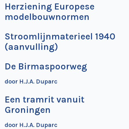
Herziening Europese
de
Wegwijzer
NVBS
modelbouwnormen
Mijn
Stroomlijnmaterieel 1940
NVBS
(aanvulling)
De Birmaspoorweg
door H.J.A. Duparc
Een tramrit vanuit
Groningen
door H.J.A. Duparc