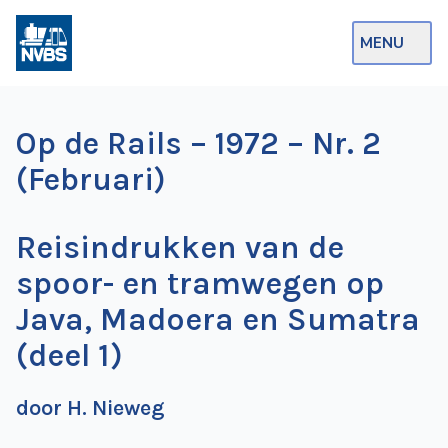
MENU
Webshop
Op de Rails – 1972 – Nr. 2
Op de Rails
(Februari)
NVBS Actueel
Reisindrukken van de
Afdelingen
spoor- en tramwegen op
Excursies
Java, Madoera en Sumatra
Actueel
(deel 1)
Ons
door H. Nieweg
aanbod
Over