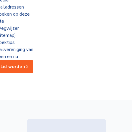
edia
ailadressen
oeken op deze
ite
egwijzer
sitemap)
oektips
ailvereniging van
oen en nu
Lid worden >