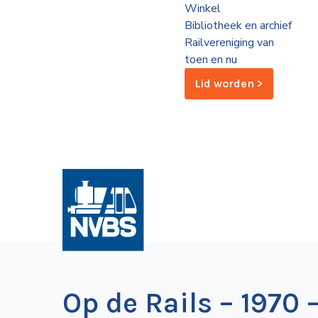
Winkel
de
Bibliotheek en archief
Wegwijzer
NVBS
Railvereniging van
toen en nu
Mijn
Lid worden >
NVBS
Op de Rails – 1970 