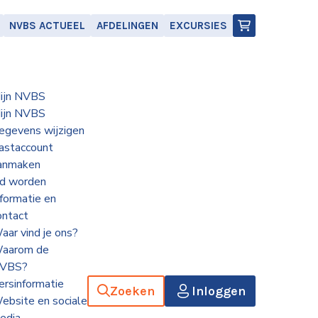
NVBS ACTUEEL
AFDELINGEN
EXCURSIES
ijn NVBS
ijn NVBS
egevens wijzigen
astaccount
anmaken
id worden
nformatie en
ontact
aar vind je ons?
aarom de
VBS?
ersinformatie
Zoeken
Inloggen
ebsite en sociale