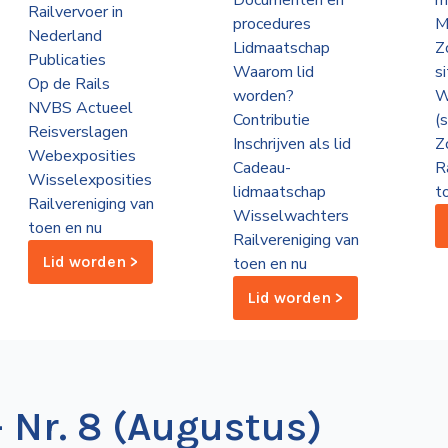
Documenten en
m
Railvervoer in
procedures
M
Nederland
Lidmaatschap
Z
Publicaties
Waarom lid
s
Op de Rails
worden?
W
NVBS Actueel
Contributie
(
Reisverslagen
Inschrijven als lid
Z
Webexposities
Cadeau-
R
Wisselexposities
lidmaatschap
t
Railvereniging van
Wisselwachters
toen en nu
Railvereniging van
Lid worden >
toen en nu
Lid worden >
– Nr. 8 (Augustus)