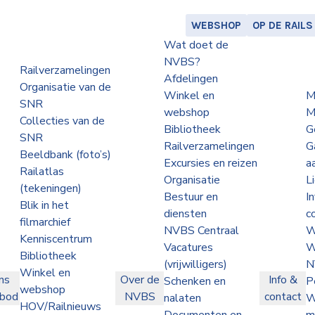
WEBSHOP
OP DE RAILS
Wat doet de
NVBS?
Railverzamelingen
Afdelingen
Organisatie van de
Winkel en
M
SNR
webshop
M
Collecties van de
Bibliotheek
G
SNR
Railverzamelingen
G
Beeldbank (foto’s)
Excursies en reizen
a
Railatlas
Organisatie
L
(tekeningen)
Bestuur en
I
Blik in het
diensten
c
filmarchief
NVBS Centraal
W
Kenniscentrum
Vacatures
W
Bibliotheek
(vrijwilligers)
N
Winkel en
ns
Over de
Info &
Schenken en
P
webshop
nbod
NVBS
contact
nalaten
W
HOV/Railnieuws