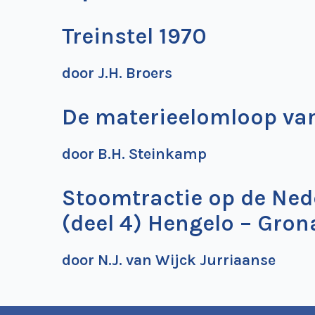
Treinstel 1970
door J.H. Broers
De materieelomloop van
door B.H. Steinkamp
Stoomtractie op de Ne
(deel 4) Hengelo – Gron
door N.J. van Wijck Jurriaanse