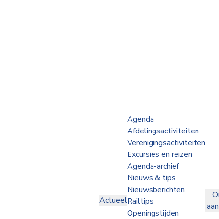
Webshop
Op de Rails
NVBS Actueel
Afdelingen
Agenda
Afdelingsactiviteiten
Excursies
Verenigingsactiviteiten
Excursies en reizen
Actueel
Agenda-archief
Nieuws & tips
Ons
Nieuwsberichten
O
aanbod
Actueel
Railtips
aa
Over
Openingstijden